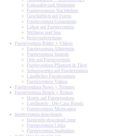
Einkaufen und Shopping
Fuerteventuras Nachtleben
Geschäftlich auf Fuerte
Fuerteventura Gastrotipps
Leben auf Fuerteventura
Wellness und Spa
Reisevorbereitung
Fuerteventura
Bilder + Videos
Fuerteventura Allgemein
Fuerteventura Strände
Orte auf Fuerteventura
Fuerteventura Pflanzen & Tiere
Sehenswertes auf Fuerteventura
Ländliches Fuerteventura
Fuerteventura Videos
Fuerteventura
News + Termine
Fuerteventura
Hotels + Reisen
Hotels auf Fuerteventura
Landhotels - Die Casa Rurals
Fuerteventura Mietwagen
fuerteventura
downloads
fuerteinfo download zone
Fuerteventura Links
Fuerteventura Stadtpläne