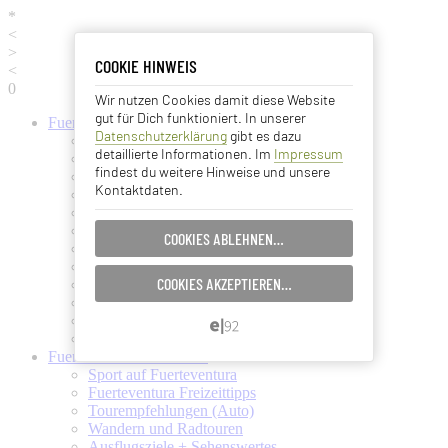
*
<
>
COOKIE HINWEIS
COOKIE HINWEIS
<
0
Wir nutzen Cookies damit diese Website
Essentielle Cookies
gut für Dich funktioniert. In unserer
Fuerteventura
Informationen
Datenschutzerklärung
gibt es dazu
Fuerteventura (Startseite)
Analyse Cookies
detaillierte Informationen. Im
Impressum
Fuerteventura Wetter + Klima
findest du weitere Hinweise und unsere
Ortschaften auf Fuerteventura
Kontaktdaten.
Strände auf Fuerteventura
Advertising Cookies
Pflanzen und Tiere auf Fuerte
Fuertes Kunst und Kultur
COOKIES ABLEHNEN…
EINSTELLUNGEN SPEICHERN…
Verkehrsmittel (Taxi, Bus, Fähre)
Flughafen Fuerteventura
COOKIES AKZEPTIEREN…
Ämter und Services auf Fuerte
ABBRECHEN…
Essen und Trinken auf Fuerte
Ärzte auf Fuerteventura
Kanarische Inseln
Fuerteventura
Aktivitäten
Sport auf Fuerteventura
Fuerteventura Freizeittipps
Tourempfehlungen (Auto)
Wandern und Radtouren
Ausflugsziele + Sehenswertes