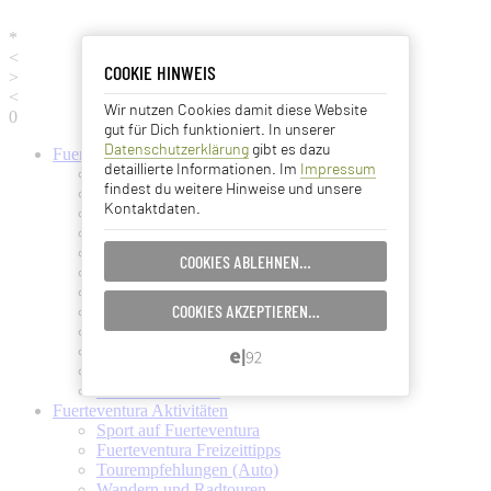
*
<
COOKIE HINWEIS
COOKIE HINWEIS
>
<
Wir nutzen Cookies damit diese Website
Essentielle Cookies
0
gut für Dich funktioniert. In unserer
Datenschutzerklärung
gibt es dazu
Fuerteventura
Informationen
Analyse Cookies
detaillierte Informationen. Im
Impressum
Fuerteventura (Startseite)
findest du weitere Hinweise und unsere
Fuerteventura Wetter + Klima
Kontaktdaten.
Ortschaften auf Fuerteventura
Advertising Cookies
Strände auf Fuerteventura
Pflanzen und Tiere auf Fuerte
COOKIES ABLEHNEN…
EINSTELLUNGEN SPEICHERN…
Fuertes Kunst und Kultur
Verkehrsmittel (Taxi, Bus, Fähre)
COOKIES AKZEPTIEREN…
Flughafen Fuerteventura
ABBRECHEN…
Ämter und Services auf Fuerte
Essen und Trinken auf Fuerte
Ärzte auf Fuerteventura
Kanarische Inseln
Fuerteventura
Aktivitäten
Sport auf Fuerteventura
Fuerteventura Freizeittipps
Tourempfehlungen (Auto)
Wandern und Radtouren