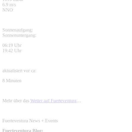
6.9 m/s
NNO
Sonnenaufgang:
Sonnenuntergang:
06:19 Uhr
19:42 Uhr
aktualisiert vor ca:
8 Minuten
Mehr über das
Wetter auf Fuerteventura
…
Fuerteventura News + Events
Fuerteventura Blog: