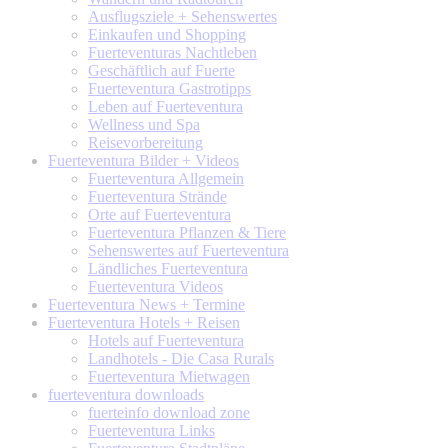
Ausflugsziele + Sehenswertes
Einkaufen und Shopping
Fuerteventuras Nachtleben
Geschäftlich auf Fuerte
Fuerteventura Gastrotipps
Leben auf Fuerteventura
Wellness und Spa
Reisevorbereitung
Fuerteventura
Bilder + Videos
Fuerteventura Allgemein
Fuerteventura Strände
Orte auf Fuerteventura
Fuerteventura Pflanzen & Tiere
Sehenswertes auf Fuerteventura
Ländliches Fuerteventura
Fuerteventura Videos
Fuerteventura
News + Termine
Fuerteventura
Hotels + Reisen
Hotels auf Fuerteventura
Landhotels - Die Casa Rurals
Fuerteventura Mietwagen
fuerteventura
downloads
fuerteinfo download zone
Fuerteventura Links