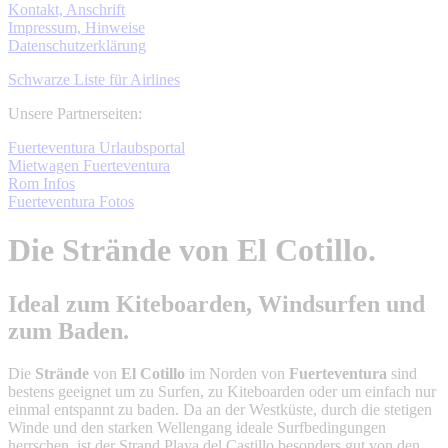
Kontakt, Anschrift
Impressum, Hinweise
Datenschutzerklärung
Schwarze Liste für Airlines
Unsere Partnerseiten:
Fuerteventura Urlaubsportal
Mietwagen Fuerteventura
Rom Infos
Fuerteventura Fotos
Die Strände von El Cotillo.
Ideal zum Kiteboarden, Windsurfen und
zum Baden.
Die
Strände
von
El Cotillo
im Norden von
Fuerteventura
sind
bestens geeignet um zu Surfen, zu Kiteboarden oder um einfach nur
einmal entspannt zu baden. Da an der Westküste, durch die stetigen
Winde und den starken Wellengang ideale Surfbedingungen
herrschen, ist der Strand Playa del Castillo besonders gut von den