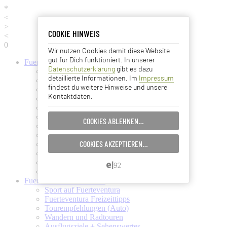
*
<
>
COOKIE HINWEIS
COOKIE HINWEIS
<
0
Wir nutzen Cookies damit diese Website
Essentielle Cookies
gut für Dich funktioniert. In unserer
Fuerteventura
Informationen
Datenschutzerklärung
gibt es dazu
Fuerteventura (Startseite)
Analyse Cookies
detaillierte Informationen. Im
Impressum
Fuerteventura Wetter + Klima
findest du weitere Hinweise und unsere
Ortschaften auf Fuerteventura
Kontaktdaten.
Strände auf Fuerteventura
Advertising Cookies
Pflanzen und Tiere auf Fuerte
Fuertes Kunst und Kultur
COOKIES ABLEHNEN…
EINSTELLUNGEN SPEICHERN…
Verkehrsmittel (Taxi, Bus, Fähre)
Flughafen Fuerteventura
COOKIES AKZEPTIEREN…
Ämter und Services auf Fuerte
ABBRECHEN…
Essen und Trinken auf Fuerte
Ärzte auf Fuerteventura
Kanarische Inseln
Fuerteventura
Aktivitäten
Sport auf Fuerteventura
Fuerteventura Freizeittipps
Tourempfehlungen (Auto)
Wandern und Radtouren
Ausflugsziele + Sehenswertes