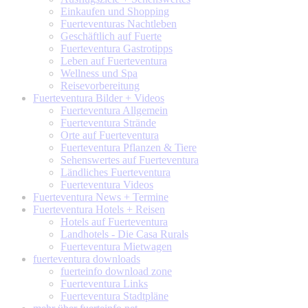
Einkaufen und Shopping
Fuerteventuras Nachtleben
Geschäftlich auf Fuerte
Fuerteventura Gastrotipps
Leben auf Fuerteventura
Wellness und Spa
Reisevorbereitung
Fuerteventura
Bilder + Videos
Fuerteventura Allgemein
Fuerteventura Strände
Orte auf Fuerteventura
Fuerteventura Pflanzen & Tiere
Sehenswertes auf Fuerteventura
Ländliches Fuerteventura
Fuerteventura Videos
Fuerteventura
News + Termine
Fuerteventura
Hotels + Reisen
Hotels auf Fuerteventura
Landhotels - Die Casa Rurals
Fuerteventura Mietwagen
fuerteventura
downloads
fuerteinfo download zone
Fuerteventura Links
Fuerteventura Stadtpläne