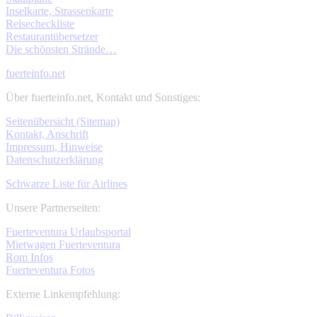
Inselkarte, Strassenkarte
Reisecheckliste
Restaurantübersetzer
Die schönsten Strände…
fuerteinfo.net
Über fuerteinfo.net, Kontakt und Sonstiges:
Seitenübersicht (Sitemap)
Kontakt, Anschrift
Impressum, Hinweise
Datenschutzerklärung
Schwarze Liste für Airlines
Unsere Partnerseiten:
Fuerteventura Urlaubsportal
Mietwagen Fuerteventura
Rom Infos
Fuerteventura Fotos
Externe Linkempfehlung: