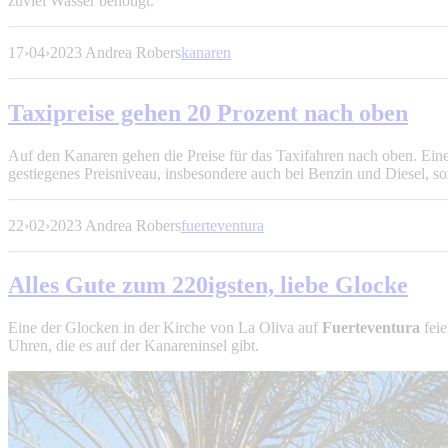
zuviel Wasser benötigt.
17
›
04
›
2023
Andrea Robers
kanaren
Taxipreise gehen 20 Prozent nach oben
Auf den Kanaren gehen die Preise für das Taxifahren nach oben. Eine
gestiegenes Preisniveau, insbesondere auch bei Benzin und Diesel, so
22
›
02
›
2023
Andrea Robers
fuerteventura
Alles Gute zum 220igsten, liebe Glocke
Eine der Glocken in der Kirche von La Oliva auf
Fuerteventura
feie
Uhren, die es auf der Kanareninsel gibt.