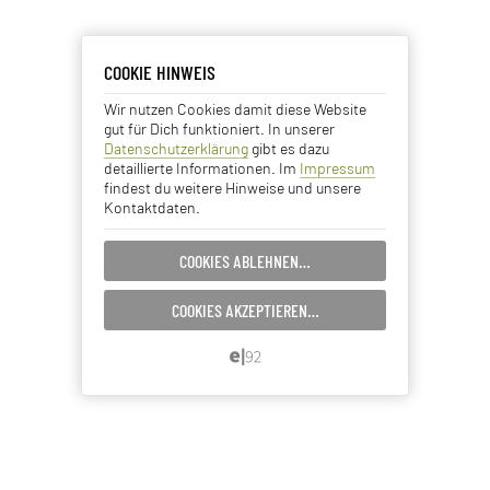
COOKIE HINWEIS
COOKIE HINWEIS
Wir nutzen Cookies damit diese Website
Essentielle Cookies
gut für Dich funktioniert. In unserer
Datenschutzerklärung
gibt es dazu
Analyse Cookies
detaillierte Informationen. Im
Impressum
findest du weitere Hinweise und unsere
Kontaktdaten.
Advertising Cookies
COOKIES ABLEHNEN…
EINSTELLUNGEN SPEICHERN…
COOKIES AKZEPTIEREN…
ABBRECHEN…