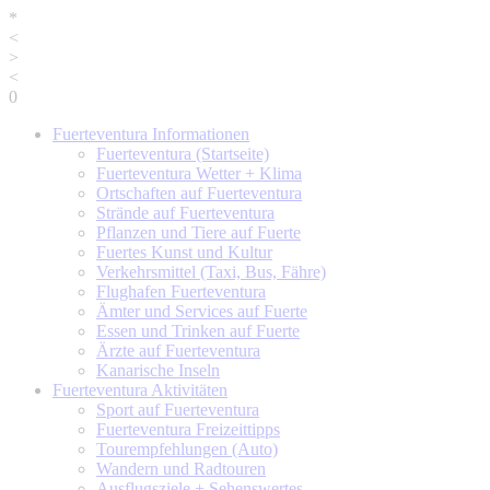
*
<
>
<
0
Fuerteventura
Informationen
Fuerteventura (Startseite)
Fuerteventura Wetter + Klima
Ortschaften auf Fuerteventura
Strände auf Fuerteventura
Pflanzen und Tiere auf Fuerte
Fuertes Kunst und Kultur
Verkehrsmittel (Taxi, Bus, Fähre)
Flughafen Fuerteventura
Ämter und Services auf Fuerte
Essen und Trinken auf Fuerte
Ärzte auf Fuerteventura
Kanarische Inseln
Fuerteventura
Aktivitäten
Sport auf Fuerteventura
Fuerteventura Freizeittipps
Tourempfehlungen (Auto)
Wandern und Radtouren
Ausflugsziele + Sehenswertes