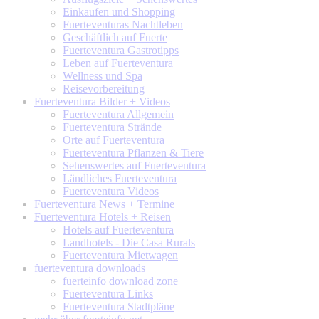
Einkaufen und Shopping
Fuerteventuras Nachtleben
Geschäftlich auf Fuerte
Fuerteventura Gastrotipps
Leben auf Fuerteventura
Wellness und Spa
Reisevorbereitung
Fuerteventura
Bilder + Videos
Fuerteventura Allgemein
Fuerteventura Strände
Orte auf Fuerteventura
Fuerteventura Pflanzen & Tiere
Sehenswertes auf Fuerteventura
Ländliches Fuerteventura
Fuerteventura Videos
Fuerteventura
News + Termine
Fuerteventura
Hotels + Reisen
Hotels auf Fuerteventura
Landhotels - Die Casa Rurals
Fuerteventura Mietwagen
fuerteventura
downloads
fuerteinfo download zone
Fuerteventura Links
Fuerteventura Stadtpläne