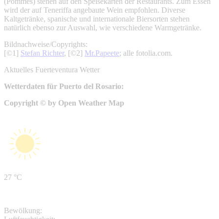
(Pommes) stehen auf den Speisekarten der Restaurants. Zum Essen
wird der auf Teneriffa angebaute Wein empfohlen. Diverse
Kaltgetränke, spanische und internationale Biersorten stehen
natürlich ebenso zur Auswahl, wie verschiedene Warmgetränke.
Bildnachweise/Copyrights:
[©1]
Stefan Richter
, [©2]
Mr.Papeete
; alle fotolia.com.
Aktuelles Fuerteventura Wetter
Wetterdaten für Puerto del Rosario:
Copyright © by Open Weather Map
27 °C
Bewölkung: