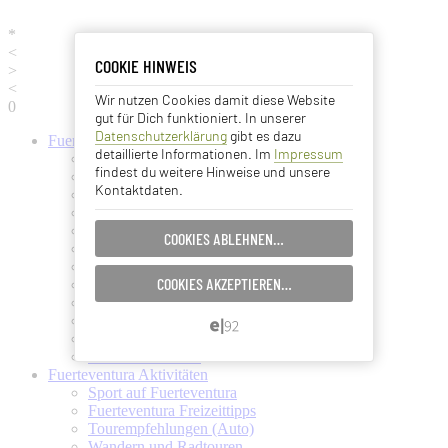
*
<
COOKIE HINWEIS
COOKIE HINWEIS
>
<
Wir nutzen Cookies damit diese Website
Essentielle Cookies
0
gut für Dich funktioniert. In unserer
Datenschutzerklärung
gibt es dazu
Fuerteventura
Informationen
Analyse Cookies
detaillierte Informationen. Im
Impressum
Fuerteventura (Startseite)
findest du weitere Hinweise und unsere
Fuerteventura Wetter + Klima
Kontaktdaten.
Ortschaften auf Fuerteventura
Advertising Cookies
Strände auf Fuerteventura
Pflanzen und Tiere auf Fuerte
COOKIES ABLEHNEN…
EINSTELLUNGEN SPEICHERN…
Fuertes Kunst und Kultur
Verkehrsmittel (Taxi, Bus, Fähre)
COOKIES AKZEPTIEREN…
Flughafen Fuerteventura
ABBRECHEN…
Ämter und Services auf Fuerte
Essen und Trinken auf Fuerte
Ärzte auf Fuerteventura
Kanarische Inseln
Fuerteventura
Aktivitäten
Sport auf Fuerteventura
Fuerteventura Freizeittipps
Tourempfehlungen (Auto)
Wandern und Radtouren