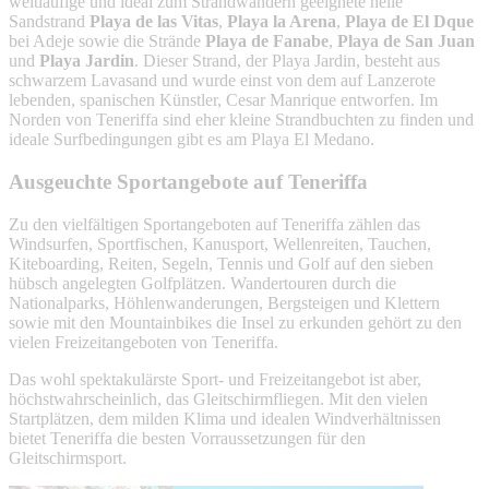
weitläufige und ideal zum Strandwandern geeignete helle
Sandstrand
Playa de las Vitas
,
Playa la Arena
,
Playa de El Dque
bei Adeje sowie die Strände
Playa de Fanabe
,
Playa de San Juan
und
Playa Jardin
. Dieser Strand, der Playa Jardin, besteht aus
schwarzem Lavasand und wurde einst von dem auf Lanzerote
lebenden, spanischen Künstler, Cesar Manrique entworfen. Im
Norden von Teneriffa sind eher kleine Strandbuchten zu finden und
ideale Surfbedingungen gibt es am Playa El Medano.
Ausgeuchte Sportangebote auf Teneriffa
Zu den vielfältigen Sportangeboten auf Teneriffa zählen das
Windsurfen, Sportfischen, Kanusport, Wellenreiten, Tauchen,
Kiteboarding, Reiten, Segeln, Tennis und Golf auf den sieben
hübsch angelegten Golfplätzen. Wandertouren durch die
Nationalparks, Höhlenwanderungen, Bergsteigen und Klettern
sowie mit den Mountainbikes die Insel zu erkunden gehört zu den
vielen Freizeitangeboten von Teneriffa.
Das wohl spektakulärste Sport- und Freizeitangebot ist aber,
höchstwahrscheinlich, das Gleitschirmfliegen. Mit den vielen
Startplätzen, dem milden Klima und idealen Windverhältnissen
bietet Teneriffa die besten Vorraussetzungen für den
Gleitschirmsport.