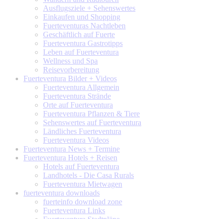
Ausflugsziele + Sehenswertes
Einkaufen und Shopping
Fuerteventuras Nachtleben
Geschäftlich auf Fuerte
Fuerteventura Gastrotipps
Leben auf Fuerteventura
Wellness und Spa
Reisevorbereitung
Fuerteventura
Bilder + Videos
Fuerteventura Allgemein
Fuerteventura Strände
Orte auf Fuerteventura
Fuerteventura Pflanzen & Tiere
Sehenswertes auf Fuerteventura
Ländliches Fuerteventura
Fuerteventura Videos
Fuerteventura
News + Termine
Fuerteventura
Hotels + Reisen
Hotels auf Fuerteventura
Landhotels - Die Casa Rurals
Fuerteventura Mietwagen
fuerteventura
downloads
fuerteinfo download zone
Fuerteventura Links