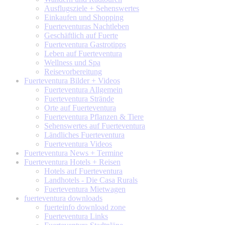
Ausflugsziele + Sehenswertes
Einkaufen und Shopping
Fuerteventuras Nachtleben
Geschäftlich auf Fuerte
Fuerteventura Gastrotipps
Leben auf Fuerteventura
Wellness und Spa
Reisevorbereitung
Fuerteventura
Bilder + Videos
Fuerteventura Allgemein
Fuerteventura Strände
Orte auf Fuerteventura
Fuerteventura Pflanzen & Tiere
Sehenswertes auf Fuerteventura
Ländliches Fuerteventura
Fuerteventura Videos
Fuerteventura
News + Termine
Fuerteventura
Hotels + Reisen
Hotels auf Fuerteventura
Landhotels - Die Casa Rurals
Fuerteventura Mietwagen
fuerteventura
downloads
fuerteinfo download zone
Fuerteventura Links