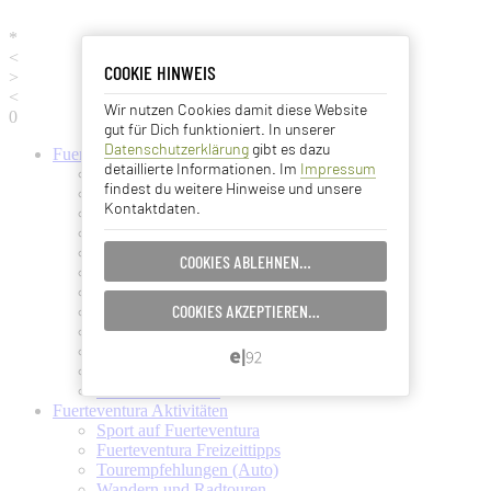
*
<
COOKIE HINWEIS
COOKIE HINWEIS
>
<
Wir nutzen Cookies damit diese Website
Essentielle Cookies
0
gut für Dich funktioniert. In unserer
Datenschutzerklärung
gibt es dazu
Fuerteventura
Informationen
Analyse Cookies
detaillierte Informationen. Im
Impressum
Fuerteventura (Startseite)
findest du weitere Hinweise und unsere
Fuerteventura Wetter + Klima
Kontaktdaten.
Ortschaften auf Fuerteventura
Advertising Cookies
Strände auf Fuerteventura
Pflanzen und Tiere auf Fuerte
COOKIES ABLEHNEN…
EINSTELLUNGEN SPEICHERN…
Fuertes Kunst und Kultur
Verkehrsmittel (Taxi, Bus, Fähre)
COOKIES AKZEPTIEREN…
Flughafen Fuerteventura
ABBRECHEN…
Ämter und Services auf Fuerte
Essen und Trinken auf Fuerte
Ärzte auf Fuerteventura
Kanarische Inseln
Fuerteventura
Aktivitäten
Sport auf Fuerteventura
Fuerteventura Freizeittipps
Tourempfehlungen (Auto)
Wandern und Radtouren