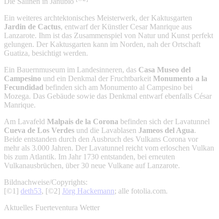
Die Salinen in Janubio
Ein weiteres archtektonisches Meisterwerk, der Kaktusgarten
Jardin de Cactus
, entwarf der Künstler Cesar Manrique aus
Lanzarote. Ihm ist das Zusammenspiel von Natur und Kunst perfekt
gelungen. Der Kaktusgarten kann im Norden, nah der Ortschaft
Guatiza, besichtigt werden.
Ein Bauernmuseum im Landesinneren, das
Casa Museo del
Campesino
und ein Denkmal der Fruchtbarkeit
Monumento a la
Fecundidad
befinden sich am Monumento al Campesino bei
Mozega. Das Gebäude sowie das Denkmal entwarf ebenfalls César
Manrique.
Am Lavafeld
Malpais de la Corona
befinden sich der Lavatunnel
Cueva de Los Verdes
und die Lavablasen
Jameos del Agua
.
Beide entstanden durch den Ausbruch des Vulkans Corona vor
mehr als 3.000 Jahren. Der Lavatunnel reicht vom erloschen Vulkan
bis zum Atlantik. Im Jahr 1730 entstanden, bei erneuten
Vulkanausbrüchen, über 30 neue Vulkane auf Lanzarote.
Bildnachweise/Copyrights:
[©1]
deth53
, [©2]
Jörg Hackemann
; alle fotolia.com.
Aktuelles Fuerteventura Wetter