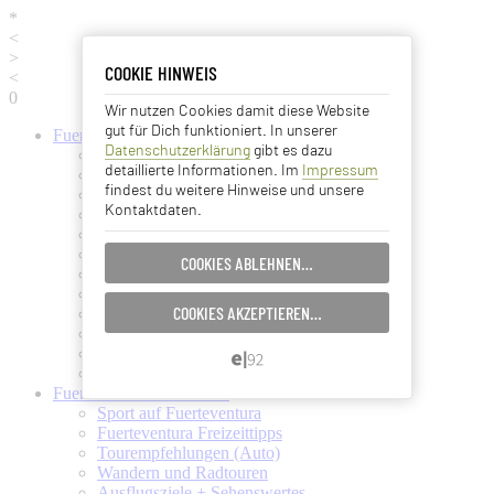
*
<
>
COOKIE HINWEIS
COOKIE HINWEIS
<
0
Wir nutzen Cookies damit diese Website
Essentielle Cookies
gut für Dich funktioniert. In unserer
Fuerteventura
Informationen
Datenschutzerklärung
gibt es dazu
Fuerteventura (Startseite)
Analyse Cookies
detaillierte Informationen. Im
Impressum
Fuerteventura Wetter + Klima
findest du weitere Hinweise und unsere
Ortschaften auf Fuerteventura
Kontaktdaten.
Strände auf Fuerteventura
Advertising Cookies
Pflanzen und Tiere auf Fuerte
Fuertes Kunst und Kultur
COOKIES ABLEHNEN…
EINSTELLUNGEN SPEICHERN…
Verkehrsmittel (Taxi, Bus, Fähre)
Flughafen Fuerteventura
COOKIES AKZEPTIEREN…
Ämter und Services auf Fuerte
ABBRECHEN…
Essen und Trinken auf Fuerte
Ärzte auf Fuerteventura
Kanarische Inseln
Fuerteventura
Aktivitäten
Sport auf Fuerteventura
Fuerteventura Freizeittipps
Tourempfehlungen (Auto)
Wandern und Radtouren
Ausflugsziele + Sehenswertes