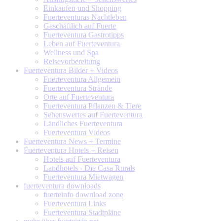
Einkaufen und Shopping
Fuerteventuras Nachtleben
Geschäftlich auf Fuerte
Fuerteventura Gastrotipps
Leben auf Fuerteventura
Wellness und Spa
Reisevorbereitung
Fuerteventura
Bilder + Videos
Fuerteventura Allgemein
Fuerteventura Strände
Orte auf Fuerteventura
Fuerteventura Pflanzen & Tiere
Sehenswertes auf Fuerteventura
Ländliches Fuerteventura
Fuerteventura Videos
Fuerteventura
News + Termine
Fuerteventura
Hotels + Reisen
Hotels auf Fuerteventura
Landhotels - Die Casa Rurals
Fuerteventura Mietwagen
fuerteventura
downloads
fuerteinfo download zone
Fuerteventura Links
Fuerteventura Stadtpläne