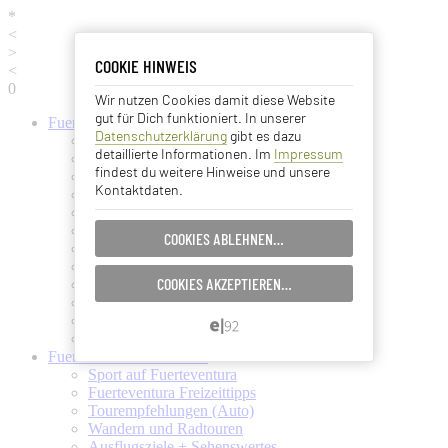
*
<
>
COOKIE HINWEIS
COOKIE HINWEIS
<
0
Wir nutzen Cookies damit diese Website
Essentielle Cookies
gut für Dich funktioniert. In unserer
Fuerteventura
Informationen
Datenschutzerklärung
gibt es dazu
Fuerteventura (Startseite)
Analyse Cookies
detaillierte Informationen. Im
Impressum
Fuerteventura Wetter + Klima
findest du weitere Hinweise und unsere
Ortschaften auf Fuerteventura
Kontaktdaten.
Strände auf Fuerteventura
Advertising Cookies
Pflanzen und Tiere auf Fuerte
Fuertes Kunst und Kultur
COOKIES ABLEHNEN…
EINSTELLUNGEN SPEICHERN…
Verkehrsmittel (Taxi, Bus, Fähre)
Flughafen Fuerteventura
COOKIES AKZEPTIEREN…
Ämter und Services auf Fuerte
ABBRECHEN…
Essen und Trinken auf Fuerte
Ärzte auf Fuerteventura
Kanarische Inseln
Fuerteventura
Aktivitäten
Sport auf Fuerteventura
Fuerteventura Freizeittipps
Tourempfehlungen (Auto)
Wandern und Radtouren
Ausflugsziele + Sehenswertes