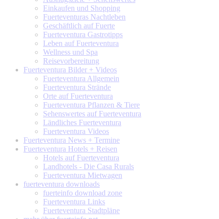
Einkaufen und Shopping
Fuerteventuras Nachtleben
Geschäftlich auf Fuerte
Fuerteventura Gastrotipps
Leben auf Fuerteventura
Wellness und Spa
Reisevorbereitung
Fuerteventura
Bilder + Videos
Fuerteventura Allgemein
Fuerteventura Strände
Orte auf Fuerteventura
Fuerteventura Pflanzen & Tiere
Sehenswertes auf Fuerteventura
Ländliches Fuerteventura
Fuerteventura Videos
Fuerteventura
News + Termine
Fuerteventura
Hotels + Reisen
Hotels auf Fuerteventura
Landhotels - Die Casa Rurals
Fuerteventura Mietwagen
fuerteventura
downloads
fuerteinfo download zone
Fuerteventura Links
Fuerteventura Stadtpläne