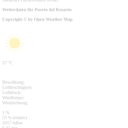
Wetterdaten für Puerto del Rosario:
Copyright © by Open Weather Map
27 °C
Bewölkung:
Luftfeuchtigkeit:
Luftdruck:
Windtempo:
Windrichtung:
1 %
55 % (relativ)
1017 mBar
6.31 m/s