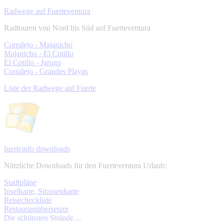
Radwege auf Fuerteventura
Radtouren von Nord bis Süd auf Fuerteventura
Corralejo - Majanicho
Majanicho - El Cotillo
El Cotillo - Jarugo
Corralejo - Grandes Playas
Liste der Radwege auf Fuerte
fuerteinfo downloads
Nützliche Downloads für den Fuerteventura Urlaub:
Stadtpläne
Inselkarte, Strassenkarte
Reisecheckliste
Restaurantübersetzer
Die schönsten Strände…