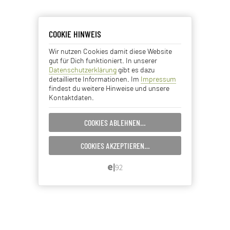
COOKIE HINWEIS
COOKIE HINWEIS
Wir nutzen Cookies damit diese Website
Essentielle Cookies
gut für Dich funktioniert. In unserer
Datenschutzerklärung
gibt es dazu
Analyse Cookies
detaillierte Informationen. Im
Impressum
findest du weitere Hinweise und unsere
Kontaktdaten.
Advertising Cookies
COOKIES ABLEHNEN…
EINSTELLUNGEN SPEICHERN…
COOKIES AKZEPTIEREN…
ABBRECHEN…