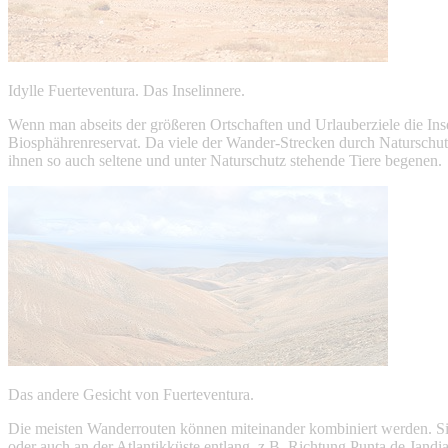
Idylle Fuerteventura. Das Inselinnere.
Wenn man abseits der größeren Ortschaften und Urlauberziele die Ins
Biosphährenreservat. Da viele der Wander-Strecken durch Naturschu
ihnen so auch seltene und unter Naturschutz stehende Tiere begenen.
Das andere Gesicht von Fuerteventura.
Die meisten Wanderrouten können miteinander kombiniert werden. Sie
oder auch an der Atlantikküste entlang, z.B. Richtung Punta de Jandia