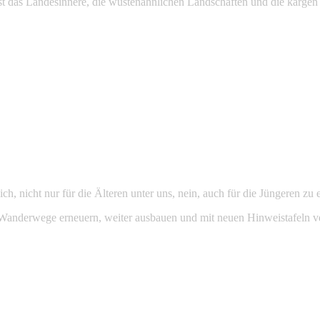
rst das Landesinnere, die wüstenähnlichen Landschaften und die kargen 
ich, nicht nur für die Älteren unter uns, nein, auch für die Jüngeren zu
 Wanderwege erneuern, weiter ausbauen und mit neuen Hinweistafeln v