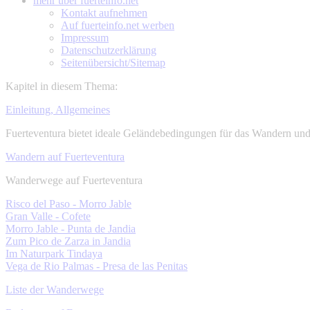
mehr über
fuerteinfo.net
Kontakt aufnehmen
Auf fuerteinfo.net werben
Impressum
Datenschutzerklärung
Seitenübersicht/Sitemap
Kapitel in diesem Thema:
Einleitung, Allgemeines
Fuerteventura bietet ideale Geländebedingungen für das Wandern un
Wandern auf Fuerteventura
Wanderwege auf Fuerteventura
Risco del Paso - Morro Jable
Gran Valle - Cofete
Morro Jable - Punta de Jandia
Zum Pico de Zarza in Jandia
Im Naturpark Tindaya
Vega de Rio Palmas - Presa de las Penitas
Liste der Wanderwege