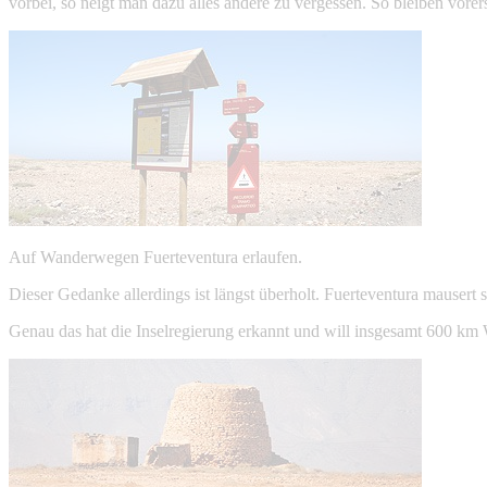
vorbei, so neigt man dazu alles andere zu vergessen. So bleiben vore
Auf Wanderwegen Fuerteventura erlaufen.
Dieser Gedanke allerdings ist längst überholt. Fuerteventura mausert s
Genau das hat die Inselregierung erkannt und will insgesamt 600 km