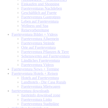
Einkaufen und Shopping
Fuerteventuras Nachtleben
Geschäftlich auf Fuerte
Fuerteventura Gastrotipps
Leben auf Fuerteventura
Wellness und Spa
Reisevorbereitung
Fuerteventura
Bilder + Videos
Fuerteventura Allgemein
Fuerteventura Strände
Orte auf Fuerteventura
Fuerteventura Pflanzen & Tiere
Sehenswertes auf Fuerteventura
Ländliches Fuerteventura
Fuerteventura Videos
Fuerteventura
News + Termine
Fuerteventura
Hotels + Reisen
Hotels auf Fuerteventura
Landhotels - Die Casa Rurals
Fuerteventura Mietwagen
fuerteventura
downloads
fuerteinfo download zone
Fuerteventura Links
Fuerteventura Stadtpläne