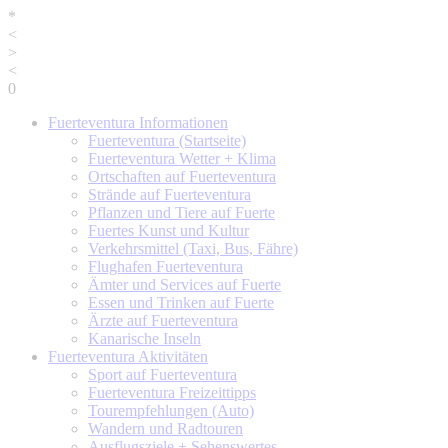
*
<
>
<
0
Fuerteventura
Informationen
Fuerteventura (Startseite)
Fuerteventura Wetter + Klima
Ortschaften auf Fuerteventura
Strände auf Fuerteventura
Pflanzen und Tiere auf Fuerte
Fuertes Kunst und Kultur
Verkehrsmittel (Taxi, Bus, Fähre)
Flughafen Fuerteventura
Ämter und Services auf Fuerte
Essen und Trinken auf Fuerte
Ärzte auf Fuerteventura
Kanarische Inseln
Fuerteventura
Aktivitäten
Sport auf Fuerteventura
Fuerteventura Freizeittipps
Tourempfehlungen (Auto)
Wandern und Radtouren
Ausflugsziele + Sehenswertes