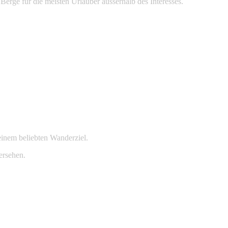
Berge für die meisten Urlauber ausserhalb des Interesses.
 einem beliebten Wanderziel.
ersehen.