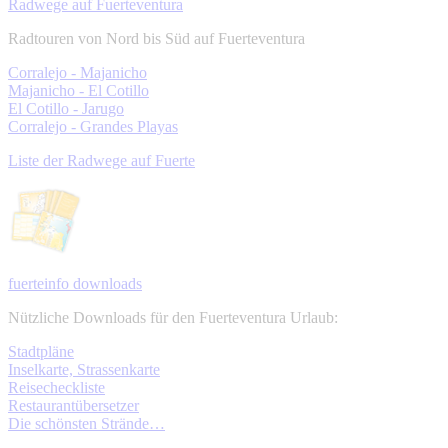
Radwege auf Fuerteventura
Radtouren von Nord bis Süd auf Fuerteventura
Corralejo - Majanicho
Majanicho - El Cotillo
El Cotillo - Jarugo
Corralejo - Grandes Playas
Liste der Radwege auf Fuerte
fuerteinfo downloads
Nützliche Downloads für den Fuerteventura Urlaub:
Stadtpläne
Inselkarte, Strassenkarte
Reisecheckliste
Restaurantübersetzer
Die schönsten Strände…