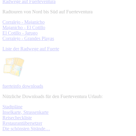
Radwege auf Fuerteventura
Radtouren von Nord bis Süd auf Fuerteventura
Corralejo - Majanicho
Majanicho - El Cotillo
El Cotillo - Jarugo
Corralejo - Grandes Playas
Liste der Radwege auf Fuerte
fuerteinfo downloads
Nützliche Downloads für den Fuerteventura Urlaub:
Stadtpläne
Inselkarte, Strassenkarte
Reisecheckliste
Restaurantübersetzer
Die schönsten Strände…