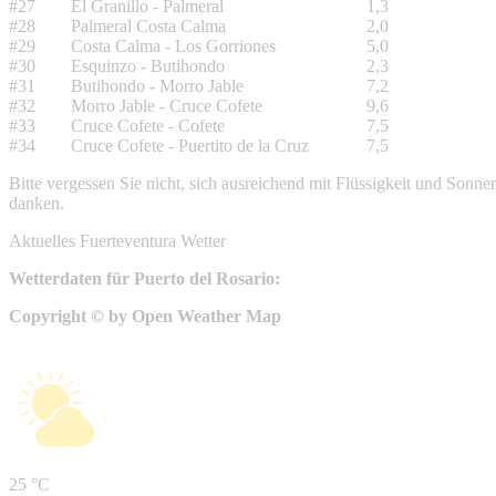
#27
El Granillo - Palmeral
1,3
#28
Palmeral Costa Calma
2,0
#29
Costa Calma - Los Gorriones
5,0
#30
Esquinzo - Butihondo
2,3
#31
Butihondo - Morro Jable
7,2
#32
Morro Jable - Cruce Cofete
9,6
#33
Cruce Cofete - Cofete
7,5
#34
Cruce Cofete - Puertito de la Cruz
7,5
Bitte vergessen Sie nicht, sich ausreichend mit Flüssigkeit und Sonn
danken.
Aktuelles Fuerteventura Wetter
Wetterdaten für Puerto del Rosario:
Copyright © by Open Weather Map
25 °C