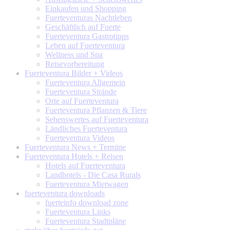
Einkaufen und Shopping
Fuerteventuras Nachtleben
Geschäftlich auf Fuerte
Fuerteventura Gastrotipps
Leben auf Fuerteventura
Wellness und Spa
Reisevorbereitung
Fuerteventura
Bilder + Videos
Fuerteventura Allgemein
Fuerteventura Strände
Orte auf Fuerteventura
Fuerteventura Pflanzen & Tiere
Sehenswertes auf Fuerteventura
Ländliches Fuerteventura
Fuerteventura Videos
Fuerteventura
News + Termine
Fuerteventura
Hotels + Reisen
Hotels auf Fuerteventura
Landhotels - Die Casa Rurals
Fuerteventura Mietwagen
fuerteventura
downloads
fuerteinfo download zone
Fuerteventura Links
Fuerteventura Stadtpläne