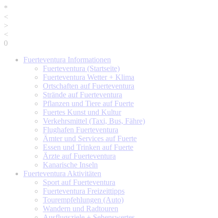
*
<
>
<
0
Fuerteventura
Informationen
Fuerteventura (Startseite)
Fuerteventura Wetter + Klima
Ortschaften auf Fuerteventura
Strände auf Fuerteventura
Pflanzen und Tiere auf Fuerte
Fuertes Kunst und Kultur
Verkehrsmittel (Taxi, Bus, Fähre)
Flughafen Fuerteventura
Ämter und Services auf Fuerte
Essen und Trinken auf Fuerte
Ärzte auf Fuerteventura
Kanarische Inseln
Fuerteventura
Aktivitäten
Sport auf Fuerteventura
Fuerteventura Freizeittipps
Tourempfehlungen (Auto)
Wandern und Radtouren
Ausflugsziele + Sehenswertes