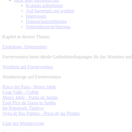
mehr über
fuerteinfo.net
Kontakt aufnehmen
Auf fuerteinfo.net werben
Impressum
Datenschutzerklärung
Seitenübersicht/Sitemap
Kapitel in diesem Thema:
Einleitung, Allgemeines
Fuerteventura bietet ideale Geländebedingungen für das Wandern un
Wandern auf Fuerteventura
Wanderwege auf Fuerteventura
Risco del Paso - Morro Jable
Gran Valle - Cofete
Morro Jable - Punta de Jandia
Zum Pico de Zarza in Jandia
Im Naturpark Tindaya
Vega de Rio Palmas - Presa de las Penitas
Liste der Wanderwege