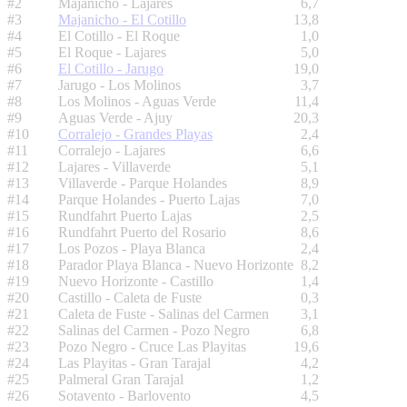
#2
Majanicho - Lajares
6,7
#3
Majanicho - El Cotillo
13,8
#4
El Cotillo - El Roque
1,0
#5
El Roque - Lajares
5,0
#6
El Cotillo - Jarugo
19,0
#7
Jarugo - Los Molinos
3,7
#8
Los Molinos - Aguas Verde
11,4
#9
Aguas Verde - Ajuy
20,3
#10
Corralejo - Grandes Playas
2,4
#11
Corralejo - Lajares
6,6
#12
Lajares - Villaverde
5,1
#13
Villaverde - Parque Holandes
8,9
#14
Parque Holandes - Puerto Lajas
7,0
#15
Rundfahrt Puerto Lajas
2,5
#16
Rundfahrt Puerto del Rosario
8,6
#17
Los Pozos - Playa Blanca
2,4
#18
Parador Playa Blanca - Nuevo Horizonte
8,2
#19
Nuevo Horizonte - Castillo
1,4
#20
Castillo - Caleta de Fuste
0,3
#21
Caleta de Fuste - Salinas del Carmen
3,1
#22
Salinas del Carmen - Pozo Negro
6,8
#23
Pozo Negro - Cruce Las Playitas
19,6
#24
Las Playitas - Gran Tarajal
4,2
#25
Palmeral Gran Tarajal
1,2
#26
Sotavento - Barlovento
4,5