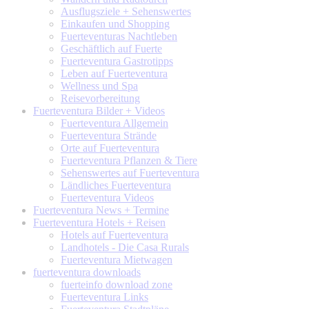
Ausflugsziele + Sehenswertes
Einkaufen und Shopping
Fuerteventuras Nachtleben
Geschäftlich auf Fuerte
Fuerteventura Gastrotipps
Leben auf Fuerteventura
Wellness und Spa
Reisevorbereitung
Fuerteventura
Bilder + Videos
Fuerteventura Allgemein
Fuerteventura Strände
Orte auf Fuerteventura
Fuerteventura Pflanzen & Tiere
Sehenswertes auf Fuerteventura
Ländliches Fuerteventura
Fuerteventura Videos
Fuerteventura
News + Termine
Fuerteventura
Hotels + Reisen
Hotels auf Fuerteventura
Landhotels - Die Casa Rurals
Fuerteventura Mietwagen
fuerteventura
downloads
fuerteinfo download zone
Fuerteventura Links