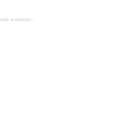
uerte wohn(t)en...