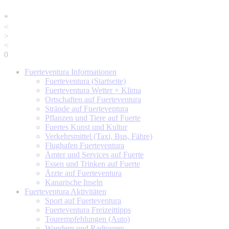
*
<
>
<
0
Fuerteventura
Informationen
Fuerteventura (Startseite)
Fuerteventura Wetter + Klima
Ortschaften auf Fuerteventura
Strände auf Fuerteventura
Pflanzen und Tiere auf Fuerte
Fuertes Kunst und Kultur
Verkehrsmittel (Taxi, Bus, Fähre)
Flughafen Fuerteventura
Ämter und Services auf Fuerte
Essen und Trinken auf Fuerte
Ärzte auf Fuerteventura
Kanarische Inseln
Fuerteventura
Aktivitäten
Sport auf Fuerteventura
Fuerteventura Freizeittipps
Tourempfehlungen (Auto)
Wandern und Radtouren