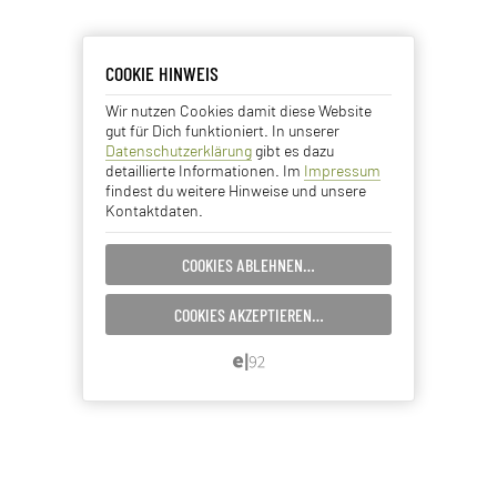
COOKIE HINWEIS
COOKIE HINWEIS
Wir nutzen Cookies damit diese Website
Essentielle Cookies
gut für Dich funktioniert. In unserer
Datenschutzerklärung
gibt es dazu
Analyse Cookies
detaillierte Informationen. Im
Impressum
findest du weitere Hinweise und unsere
Kontaktdaten.
Advertising Cookies
COOKIES ABLEHNEN…
EINSTELLUNGEN SPEICHERN…
COOKIES AKZEPTIEREN…
ABBRECHEN…