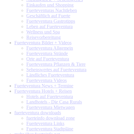
Einkaufen und Shopping
Fuerteventuras Nachtleben
Geschäftlich auf Fuerte
Fuerteventura Gastrotipps
Leben auf Fuerteventura
Wellness und Spa
Reisevorbereitung
Fuerteventura
Bilder + Videos
Fuerteventura Allgemein
Fuerteventura Strände
Orte auf Fuerteventura
Fuerteventura Pflanzen & Tiere
Sehenswertes auf Fuerteventura
Ländliches Fuerteventura
Fuerteventura Videos
Fuerteventura
News + Termine
Fuerteventura
Hotels + Reisen
Hotels auf Fuerteventura
Landhotels - Die Casa Rurals
Fuerteventura Mietwagen
fuerteventura
downloads
fuerteinfo download zone
Fuerteventura Links
Fuerteventura Stadtpläne