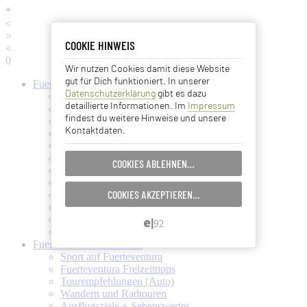
*
<
>
COOKIE HINWEIS
COOKIE HINWEIS
<
0
Wir nutzen Cookies damit diese Website
Essentielle Cookies
gut für Dich funktioniert. In unserer
Fuerteventura
Informationen
Datenschutzerklärung
gibt es dazu
Fuerteventura (Startseite)
Analyse Cookies
detaillierte Informationen. Im
Impressum
Fuerteventura Wetter + Klima
findest du weitere Hinweise und unsere
Ortschaften auf Fuerteventura
Kontaktdaten.
Strände auf Fuerteventura
Advertising Cookies
Pflanzen und Tiere auf Fuerte
Fuertes Kunst und Kultur
COOKIES ABLEHNEN…
EINSTELLUNGEN SPEICHERN…
Verkehrsmittel (Taxi, Bus, Fähre)
Flughafen Fuerteventura
COOKIES AKZEPTIEREN…
Ämter und Services auf Fuerte
ABBRECHEN…
Essen und Trinken auf Fuerte
Ärzte auf Fuerteventura
Kanarische Inseln
Fuerteventura
Aktivitäten
Sport auf Fuerteventura
Fuerteventura Freizeittipps
Tourempfehlungen (Auto)
Wandern und Radtouren
Ausflugsziele + Sehenswertes