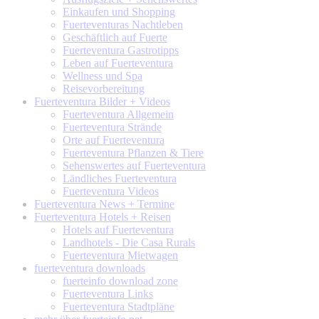
Einkaufen und Shopping
Fuerteventuras Nachtleben
Geschäftlich auf Fuerte
Fuerteventura Gastrotipps
Leben auf Fuerteventura
Wellness und Spa
Reisevorbereitung
Fuerteventura
Bilder + Videos
Fuerteventura Allgemein
Fuerteventura Strände
Orte auf Fuerteventura
Fuerteventura Pflanzen & Tiere
Sehenswertes auf Fuerteventura
Ländliches Fuerteventura
Fuerteventura Videos
Fuerteventura
News + Termine
Fuerteventura
Hotels + Reisen
Hotels auf Fuerteventura
Landhotels - Die Casa Rurals
Fuerteventura Mietwagen
fuerteventura
downloads
fuerteinfo download zone
Fuerteventura Links
Fuerteventura Stadtpläne