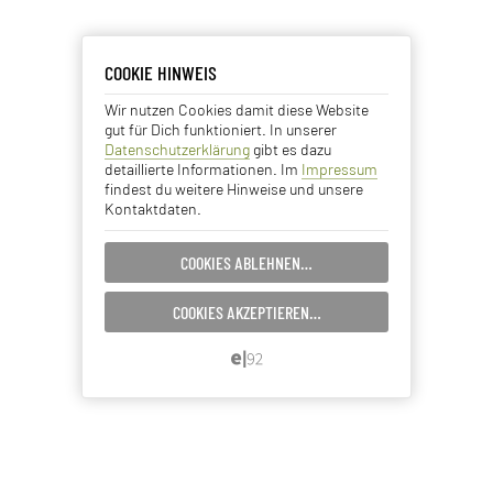
COOKIE HINWEIS
COOKIE HINWEIS
Wir nutzen Cookies damit diese Website
Essentielle Cookies
gut für Dich funktioniert. In unserer
Datenschutzerklärung
gibt es dazu
Analyse Cookies
detaillierte Informationen. Im
Impressum
findest du weitere Hinweise und unsere
Kontaktdaten.
Advertising Cookies
COOKIES ABLEHNEN…
EINSTELLUNGEN SPEICHERN…
COOKIES AKZEPTIEREN…
ABBRECHEN…