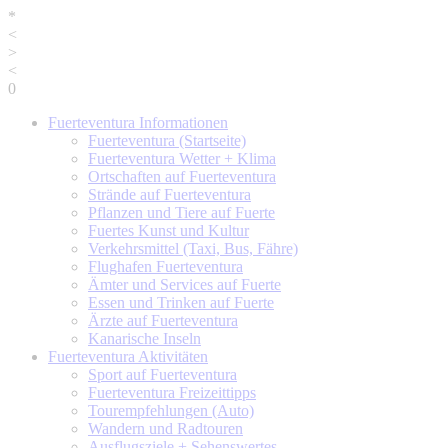
*
<
>
<
0
Fuerteventura
Informationen
Fuerteventura (Startseite)
Fuerteventura Wetter + Klima
Ortschaften auf Fuerteventura
Strände auf Fuerteventura
Pflanzen und Tiere auf Fuerte
Fuertes Kunst und Kultur
Verkehrsmittel (Taxi, Bus, Fähre)
Flughafen Fuerteventura
Ämter und Services auf Fuerte
Essen und Trinken auf Fuerte
Ärzte auf Fuerteventura
Kanarische Inseln
Fuerteventura
Aktivitäten
Sport auf Fuerteventura
Fuerteventura Freizeittipps
Tourempfehlungen (Auto)
Wandern und Radtouren
Ausflugsziele + Sehenswertes