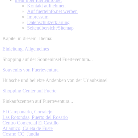
mehr über
fuerteinfo.net
Kontakt aufnehmen
Auf fuerteinfo.net werben
Impressum
Datenschutzerklärung
Seitenübersicht/Sitemap
Kapitel in diesem Thema:
Einleitung, Allgemeines
Shopping auf der Sonneninsel Fuerteventura...
Souvenirs von Fuerteventura
Hübsche und beliebte Andenken von der Urlaubsinsel
Shopping Center auf Fuerte
Einkaufszentren auf Fuerteventura...
El Campanario, Corralejo
Las Rotondas, Puerto del Rosario
Centro Comercial El Castillo
Atlantico, Caleta de Fuste
Cosmo CC, Jandia