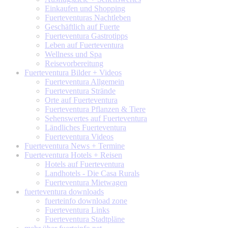
Einkaufen und Shopping
Fuerteventuras Nachtleben
Geschäftlich auf Fuerte
Fuerteventura Gastrotipps
Leben auf Fuerteventura
Wellness und Spa
Reisevorbereitung
Fuerteventura
Bilder + Videos
Fuerteventura Allgemein
Fuerteventura Strände
Orte auf Fuerteventura
Fuerteventura Pflanzen & Tiere
Sehenswertes auf Fuerteventura
Ländliches Fuerteventura
Fuerteventura Videos
Fuerteventura
News + Termine
Fuerteventura
Hotels + Reisen
Hotels auf Fuerteventura
Landhotels - Die Casa Rurals
Fuerteventura Mietwagen
fuerteventura
downloads
fuerteinfo download zone
Fuerteventura Links
Fuerteventura Stadtpläne