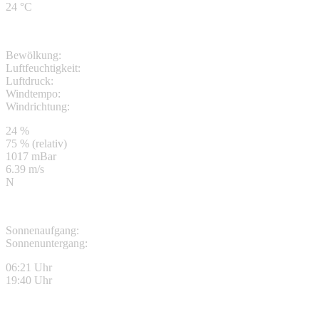
24 °C
Bewölkung:
Luftfeuchtigkeit:
Luftdruck:
Windtempo:
Windrichtung:
24 %
75 % (relativ)
1017 mBar
6.39 m/s
N
Sonnenaufgang:
Sonnenuntergang:
06:21 Uhr
19:40 Uhr