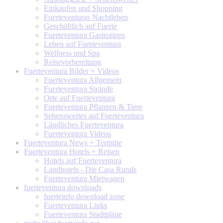
Einkaufen und Shopping
Fuerteventuras Nachtleben
Geschäftlich auf Fuerte
Fuerteventura Gastrotipps
Leben auf Fuerteventura
Wellness und Spa
Reisevorbereitung
Fuerteventura
Bilder + Videos
Fuerteventura Allgemein
Fuerteventura Strände
Orte auf Fuerteventura
Fuerteventura Pflanzen & Tiere
Sehenswertes auf Fuerteventura
Ländliches Fuerteventura
Fuerteventura Videos
Fuerteventura
News + Termine
Fuerteventura
Hotels + Reisen
Hotels auf Fuerteventura
Landhotels - Die Casa Rurals
Fuerteventura Mietwagen
fuerteventura
downloads
fuerteinfo download zone
Fuerteventura Links
Fuerteventura Stadtpläne