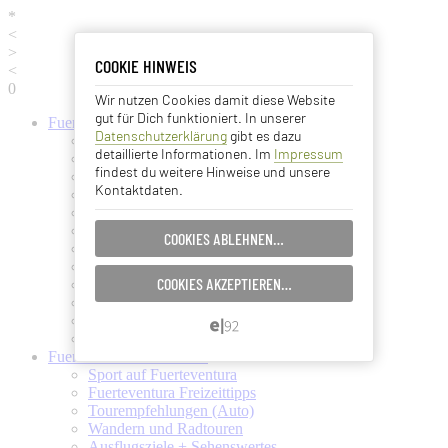
*
<
>
COOKIE HINWEIS
COOKIE HINWEIS
<
0
Wir nutzen Cookies damit diese Website
Essentielle Cookies
gut für Dich funktioniert. In unserer
Fuerteventura
Informationen
Datenschutzerklärung
gibt es dazu
Fuerteventura (Startseite)
Analyse Cookies
detaillierte Informationen. Im
Impressum
Fuerteventura Wetter + Klima
findest du weitere Hinweise und unsere
Ortschaften auf Fuerteventura
Kontaktdaten.
Strände auf Fuerteventura
Advertising Cookies
Pflanzen und Tiere auf Fuerte
Fuertes Kunst und Kultur
COOKIES ABLEHNEN…
EINSTELLUNGEN SPEICHERN…
Verkehrsmittel (Taxi, Bus, Fähre)
Flughafen Fuerteventura
COOKIES AKZEPTIEREN…
Ämter und Services auf Fuerte
ABBRECHEN…
Essen und Trinken auf Fuerte
Ärzte auf Fuerteventura
Kanarische Inseln
Fuerteventura
Aktivitäten
Sport auf Fuerteventura
Fuerteventura Freizeittipps
Tourempfehlungen (Auto)
Wandern und Radtouren
Ausflugsziele + Sehenswertes