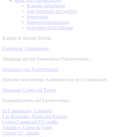
mehr über
fuerteinfo.net
Kontakt aufnehmen
Auf fuerteinfo.net werben
Impressum
Datenschutzerklärung
Seitenübersicht/Sitemap
Kapitel in diesem Thema:
Einleitung, Allgemeines
Shopping auf der Sonneninsel Fuerteventura...
Souvenirs von Fuerteventura
Hübsche und beliebte Andenken von der Urlaubsinsel
Shopping Center auf Fuerte
Einkaufszentren auf Fuerteventura...
El Campanario, Corralejo
Las Rotondas, Puerto del Rosario
Centro Comercial El Castillo
Atlantico, Caleta de Fuste
Cosmo CC, Jandia