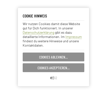
COOKIE HINWEIS
COOKIE HINWEIS
Wir nutzen Cookies damit diese Website
Essentielle Cookies
gut für Dich funktioniert. In unserer
Datenschutzerklärung
gibt es dazu
Analyse Cookies
detaillierte Informationen. Im
Impressum
findest du weitere Hinweise und unsere
Kontaktdaten.
Advertising Cookies
COOKIES ABLEHNEN…
EINSTELLUNGEN SPEICHERN…
COOKIES AKZEPTIEREN…
ABBRECHEN…