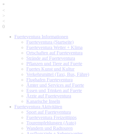
*
<
>
<
0
Fuerteventura
Informationen
Fuerteventura (Startseite)
Fuerteventura Wetter + Klima
Ortschaften auf Fuerteventura
Strände auf Fuerteventura
Pflanzen und Tiere auf Fuerte
Fuertes Kunst und Kultur
Verkehrsmittel (Taxi, Bus, Fähre)
Flughafen Fuerteventura
Ämter und Services auf Fuerte
Essen und Trinken auf Fuerte
Ärzte auf Fuerteventura
Kanarische Inseln
Fuerteventura
Aktivitäten
Sport auf Fuerteventura
Fuerteventura Freizeittipps
Tourempfehlungen (Auto)
Wandern und Radtouren
Ausflugsziele + Sehenswertes