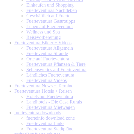
Einkaufen und Shopping
Fuerteventuras Nachtleben
Geschäftlich auf Fuerte
Fuerteventura Gastrotipps
Leben auf Fuerteventura
Wellness und Spa
Reisevorbereitung
Fuerteventura
Bilder + Videos
Fuerteventura Allgemein
Fuerteventura Strände
Orte auf Fuerteventura
Fuerteventura Pflanzen & Tiere
Sehenswertes auf Fuerteventura
Ländliches Fuerteventura
Fuerteventura Videos
Fuerteventura
News + Termine
Fuerteventura
Hotels + Reisen
Hotels auf Fuerteventura
Landhotels - Die Casa Rurals
Fuerteventura Mietwagen
fuerteventura
downloads
fuerteinfo download zone
Fuerteventura Links
Fuerteventura Stadtpläne