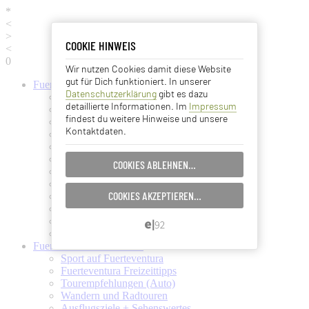
*
<
>
COOKIE HINWEIS
COOKIE HINWEIS
<
0
Wir nutzen Cookies damit diese Website
Essentielle Cookies
gut für Dich funktioniert. In unserer
Fuerteventura
Informationen
Datenschutzerklärung
gibt es dazu
Fuerteventura (Startseite)
Analyse Cookies
detaillierte Informationen. Im
Impressum
Fuerteventura Wetter + Klima
findest du weitere Hinweise und unsere
Ortschaften auf Fuerteventura
Kontaktdaten.
Strände auf Fuerteventura
Advertising Cookies
Pflanzen und Tiere auf Fuerte
Fuertes Kunst und Kultur
COOKIES ABLEHNEN…
EINSTELLUNGEN SPEICHERN…
Verkehrsmittel (Taxi, Bus, Fähre)
Flughafen Fuerteventura
COOKIES AKZEPTIEREN…
Ämter und Services auf Fuerte
ABBRECHEN…
Essen und Trinken auf Fuerte
Ärzte auf Fuerteventura
Kanarische Inseln
Fuerteventura
Aktivitäten
Sport auf Fuerteventura
Fuerteventura Freizeittipps
Tourempfehlungen (Auto)
Wandern und Radtouren
Ausflugsziele + Sehenswertes