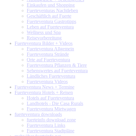
Einkaufen und Shopping
Fuerteventuras Nachtleben
Geschäftlich auf Fuerte
Fuerteventura Gastrotipps
Leben auf Fuerteventura
Wellness und Spa
Reisevorbereitung
Fuerteventura
Bilder + Videos
Fuerteventura Allgemein
Fuerteventura Strände
Orte auf Fuerteventura
Fuerteventura Pflanzen & Tiere
Sehenswertes auf Fuerteventura
Ländliches Fuerteventura
Fuerteventura Videos
Fuerteventura
News + Termine
Fuerteventura
Hotels + Reisen
Hotels auf Fuerteventura
Landhotels - Die Casa Rurals
Fuerteventura Mietwagen
fuerteventura
downloads
fuerteinfo download zone
Fuerteventura Links
Fuerteventura Stadtpläne