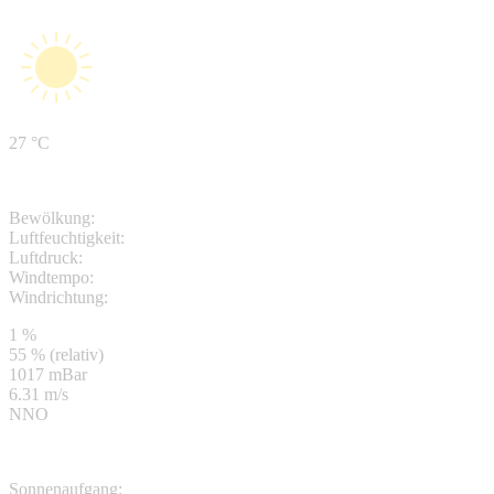
27 °C
Bewölkung:
Luftfeuchtigkeit:
Luftdruck:
Windtempo:
Windrichtung:
1 %
55 % (relativ)
1017 mBar
6.31 m/s
NNO
Sonnenaufgang: