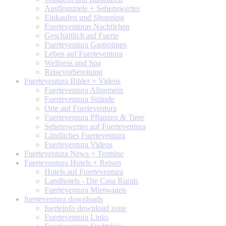
Ausflugsziele + Sehenswertes
Einkaufen und Shopping
Fuerteventuras Nachtleben
Geschäftlich auf Fuerte
Fuerteventura Gastrotipps
Leben auf Fuerteventura
Wellness und Spa
Reisevorbereitung
Fuerteventura
Bilder + Videos
Fuerteventura Allgemein
Fuerteventura Strände
Orte auf Fuerteventura
Fuerteventura Pflanzen & Tiere
Sehenswertes auf Fuerteventura
Ländliches Fuerteventura
Fuerteventura Videos
Fuerteventura
News + Termine
Fuerteventura
Hotels + Reisen
Hotels auf Fuerteventura
Landhotels - Die Casa Rurals
Fuerteventura Mietwagen
fuerteventura
downloads
fuerteinfo download zone
Fuerteventura Links