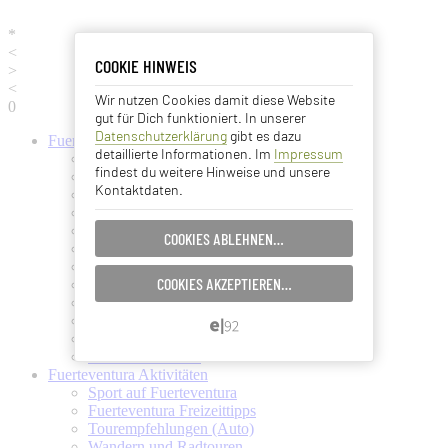
*
<
COOKIE HINWEIS
COOKIE HINWEIS
>
<
Wir nutzen Cookies damit diese Website
Essentielle Cookies
0
gut für Dich funktioniert. In unserer
Datenschutzerklärung
gibt es dazu
Fuerteventura
Informationen
Analyse Cookies
detaillierte Informationen. Im
Impressum
Fuerteventura (Startseite)
findest du weitere Hinweise und unsere
Fuerteventura Wetter + Klima
Kontaktdaten.
Ortschaften auf Fuerteventura
Advertising Cookies
Strände auf Fuerteventura
Pflanzen und Tiere auf Fuerte
COOKIES ABLEHNEN…
EINSTELLUNGEN SPEICHERN…
Fuertes Kunst und Kultur
Verkehrsmittel (Taxi, Bus, Fähre)
COOKIES AKZEPTIEREN…
Flughafen Fuerteventura
ABBRECHEN…
Ämter und Services auf Fuerte
Essen und Trinken auf Fuerte
Ärzte auf Fuerteventura
Kanarische Inseln
Fuerteventura
Aktivitäten
Sport auf Fuerteventura
Fuerteventura Freizeittipps
Tourempfehlungen (Auto)
Wandern und Radtouren