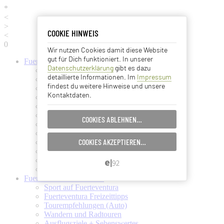
*
<
>
COOKIE HINWEIS
COOKIE HINWEIS
<
0
Wir nutzen Cookies damit diese Website
Essentielle Cookies
gut für Dich funktioniert. In unserer
Fuerteventura
Informationen
Datenschutzerklärung
gibt es dazu
Fuerteventura (Startseite)
Analyse Cookies
detaillierte Informationen. Im
Impressum
Fuerteventura Wetter + Klima
findest du weitere Hinweise und unsere
Ortschaften auf Fuerteventura
Kontaktdaten.
Strände auf Fuerteventura
Advertising Cookies
Pflanzen und Tiere auf Fuerte
Fuertes Kunst und Kultur
COOKIES ABLEHNEN…
EINSTELLUNGEN SPEICHERN…
Verkehrsmittel (Taxi, Bus, Fähre)
Flughafen Fuerteventura
COOKIES AKZEPTIEREN…
Ämter und Services auf Fuerte
ABBRECHEN…
Essen und Trinken auf Fuerte
Ärzte auf Fuerteventura
Kanarische Inseln
Fuerteventura
Aktivitäten
Sport auf Fuerteventura
Fuerteventura Freizeittipps
Tourempfehlungen (Auto)
Wandern und Radtouren
Ausflugsziele + Sehenswertes