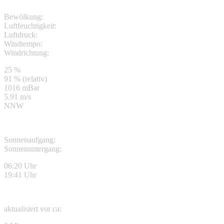
Bewölkung:
Luftfeuchtigkeit:
Luftdruck:
Windtempo:
Windrichtung:
25 %
91 % (relativ)
1016 mBar
5.91 m/s
NNW
Sonnenaufgang:
Sonnenuntergang:
06:20 Uhr
19:41 Uhr
aktualisiert vor ca: