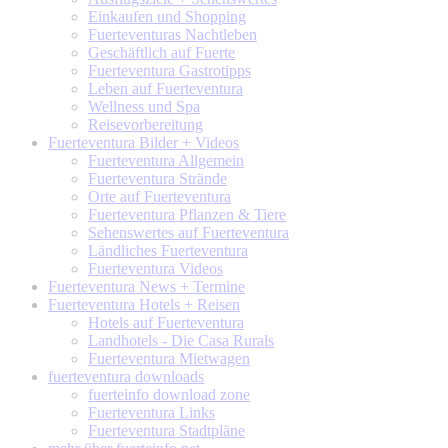
Einkaufen und Shopping
Fuerteventuras Nachtleben
Geschäftlich auf Fuerte
Fuerteventura Gastrotipps
Leben auf Fuerteventura
Wellness und Spa
Reisevorbereitung
Fuerteventura
Bilder + Videos
Fuerteventura Allgemein
Fuerteventura Strände
Orte auf Fuerteventura
Fuerteventura Pflanzen & Tiere
Sehenswertes auf Fuerteventura
Ländliches Fuerteventura
Fuerteventura Videos
Fuerteventura
News + Termine
Fuerteventura
Hotels + Reisen
Hotels auf Fuerteventura
Landhotels - Die Casa Rurals
Fuerteventura Mietwagen
fuerteventura
downloads
fuerteinfo download zone
Fuerteventura Links
Fuerteventura Stadtpläne