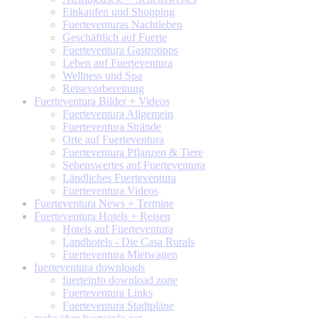
Einkaufen und Shopping
Fuerteventuras Nachtleben
Geschäftlich auf Fuerte
Fuerteventura Gastrotipps
Leben auf Fuerteventura
Wellness und Spa
Reisevorbereitung
Fuerteventura
Bilder + Videos
Fuerteventura Allgemein
Fuerteventura Strände
Orte auf Fuerteventura
Fuerteventura Pflanzen & Tiere
Sehenswertes auf Fuerteventura
Ländliches Fuerteventura
Fuerteventura Videos
Fuerteventura
News + Termine
Fuerteventura
Hotels + Reisen
Hotels auf Fuerteventura
Landhotels - Die Casa Rurals
Fuerteventura Mietwagen
fuerteventura
downloads
fuerteinfo download zone
Fuerteventura Links
Fuerteventura Stadtpläne