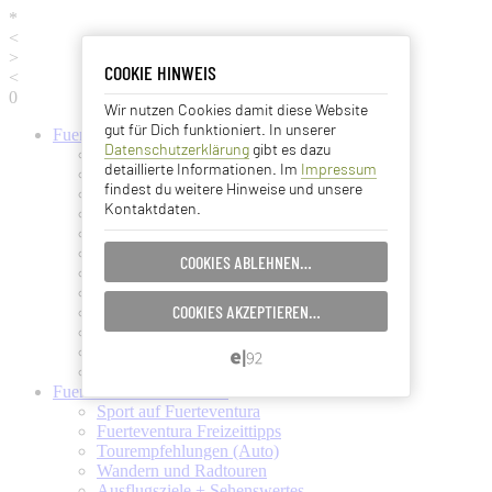
*
<
>
COOKIE HINWEIS
COOKIE HINWEIS
<
0
Wir nutzen Cookies damit diese Website
Essentielle Cookies
gut für Dich funktioniert. In unserer
Fuerteventura
Informationen
Datenschutzerklärung
gibt es dazu
Fuerteventura (Startseite)
Analyse Cookies
detaillierte Informationen. Im
Impressum
Fuerteventura Wetter + Klima
findest du weitere Hinweise und unsere
Ortschaften auf Fuerteventura
Kontaktdaten.
Strände auf Fuerteventura
Advertising Cookies
Pflanzen und Tiere auf Fuerte
Fuertes Kunst und Kultur
COOKIES ABLEHNEN…
EINSTELLUNGEN SPEICHERN…
Verkehrsmittel (Taxi, Bus, Fähre)
Flughafen Fuerteventura
COOKIES AKZEPTIEREN…
Ämter und Services auf Fuerte
ABBRECHEN…
Essen und Trinken auf Fuerte
Ärzte auf Fuerteventura
Kanarische Inseln
Fuerteventura
Aktivitäten
Sport auf Fuerteventura
Fuerteventura Freizeittipps
Tourempfehlungen (Auto)
Wandern und Radtouren
Ausflugsziele + Sehenswertes