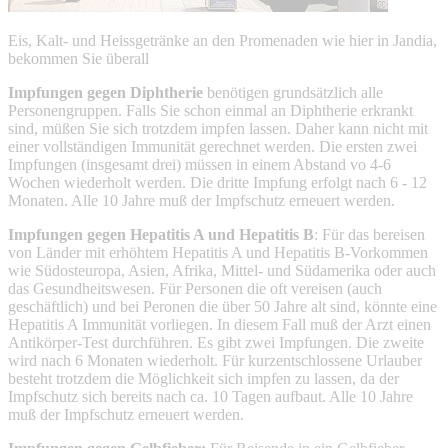
Eis, Kalt- und Heissgetränke an den Promenaden wie hier in Jandia,
bekommen Sie überall
Impfungen gegen Diphtherie
benötigen grundsätzlich alle
Personengruppen. Falls Sie schon einmal an Diphtherie erkrankt
sind, müßen Sie sich trotzdem impfen lassen. Daher kann nicht mit
einer vollständigen Immunität gerechnet werden. Die ersten zwei
Impfungen (insgesamt drei) müssen in einem Abstand vo 4-6
Wochen wiederholt werden. Die dritte Impfung erfolgt nach 6 - 12
Monaten. Alle 10 Jahre muß der Impfschutz erneuert werden.
Impfungen gegen Hepatitis A und Hepatitis B
: Für das bereisen
von Länder mit erhöhtem Hepatitis A und Hepatitis B-Vorkommen
wie Südosteuropa, Asien, Afrika, Mittel- und Südamerika oder auch
das Gesundheitswesen. Für Personen die oft vereisen (auch
geschäftlich) und bei Peronen die über 50 Jahre alt sind, könnte eine
Hepatitis A Immunität vorliegen. In diesem Fall muß der Arzt einen
Antikörper-Test durchführen. Es gibt zwei Impfungen. Die zweite
wird nach 6 Monaten wiederholt. Für kurzentschlossene Urlauber
besteht trotzdem die Möglichkeit sich impfen zu lassen, da der
Impfschutz sich bereits nach ca. 10 Tagen aufbaut. Alle 10 Jahre
muß der Impfschutz erneuert werden.