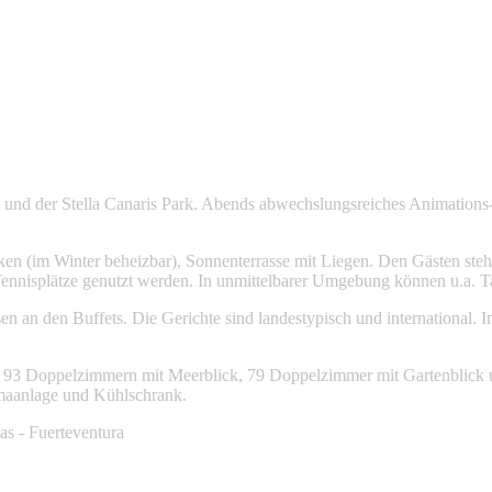
tella und der Stella Canaris Park. Abends abwechslungsreiches Animat
 (im Winter beheizbar), Sonnenterrasse mit Liegen. Den Gästen steht 
nnisplätze genutzt werden. In unmittelbarer Umgebung können u.a. T
n an den Buffets. Die Gerichte sind landestypisch und international. I
us 93 Doppelzimmern mit Meerblick, 79 Doppelzimmer mit Gartenblick 
imaanlage und Kühlschrank.
as - Fuerteventura