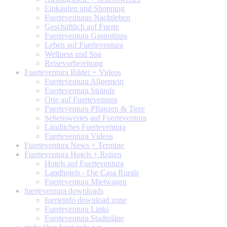
Einkaufen und Shopping
Fuerteventuras Nachtleben
Geschäftlich auf Fuerte
Fuerteventura Gastrotipps
Leben auf Fuerteventura
Wellness und Spa
Reisevorbereitung
Fuerteventura
Bilder + Videos
Fuerteventura Allgemein
Fuerteventura Strände
Orte auf Fuerteventura
Fuerteventura Pflanzen & Tiere
Sehenswertes auf Fuerteventura
Ländliches Fuerteventura
Fuerteventura Videos
Fuerteventura
News + Termine
Fuerteventura
Hotels + Reisen
Hotels auf Fuerteventura
Landhotels - Die Casa Rurals
Fuerteventura Mietwagen
fuerteventura
downloads
fuerteinfo download zone
Fuerteventura Links
Fuerteventura Stadtpläne