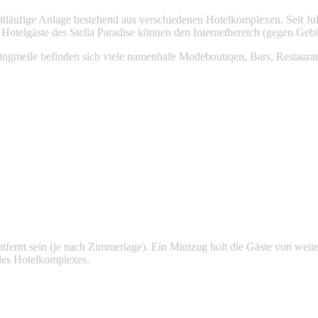
eitläufige Anlage bestehend aus verschiedenen Hotelkomplexen. Seit Juli
Hotelgäste des Stella Paradise können den Internetbereich (gegen Gebü
ingmeile befinden sich viele namenhafe Modeboutiqen, Bars, Restauran
tfernt sein (je nach Zimmerlage). Ein Minizug holt die Gäste von weit
 des Hotelkomplexes.