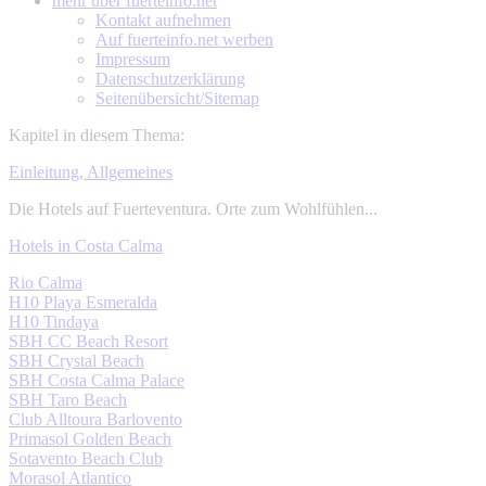
mehr über
fuerteinfo.net
Kontakt aufnehmen
Auf fuerteinfo.net werben
Impressum
Datenschutzerklärung
Seitenübersicht/Sitemap
Kapitel in diesem Thema:
Einleitung, Allgemeines
Die Hotels auf Fuerteventura. Orte zum Wohlfühlen...
Hotels in Costa Calma
Rio Calma
H10 Playa Esmeralda
H10 Tindaya
SBH CC Beach Resort
SBH Crystal Beach
SBH Costa Calma Palace
SBH Taro Beach
Club Alltoura Barlovento
Primasol Golden Beach
Sotavento Beach Club
Morasol Atlantico