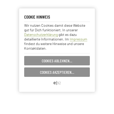
COOKIE HINWEIS
COOKIE HINWEIS
Wir nutzen Cookies damit diese Website
Essentielle Cookies
gut für Dich funktioniert. In unserer
Datenschutzerklärung
gibt es dazu
Analyse Cookies
detaillierte Informationen. Im
Impressum
findest du weitere Hinweise und unsere
Kontaktdaten.
Advertising Cookies
COOKIES ABLEHNEN…
EINSTELLUNGEN SPEICHERN…
COOKIES AKZEPTIEREN…
ABBRECHEN…