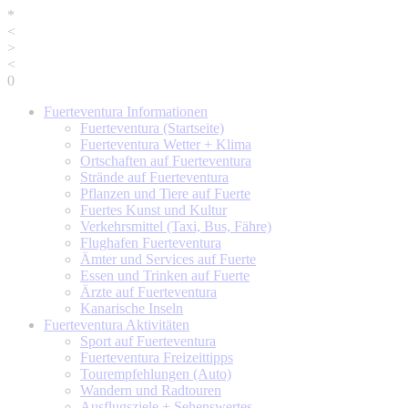
*
<
>
<
0
Fuerteventura
Informationen
Fuerteventura (Startseite)
Fuerteventura Wetter + Klima
Ortschaften auf Fuerteventura
Strände auf Fuerteventura
Pflanzen und Tiere auf Fuerte
Fuertes Kunst und Kultur
Verkehrsmittel (Taxi, Bus, Fähre)
Flughafen Fuerteventura
Ämter und Services auf Fuerte
Essen und Trinken auf Fuerte
Ärzte auf Fuerteventura
Kanarische Inseln
Fuerteventura
Aktivitäten
Sport auf Fuerteventura
Fuerteventura Freizeittipps
Tourempfehlungen (Auto)
Wandern und Radtouren
Ausflugsziele + Sehenswertes