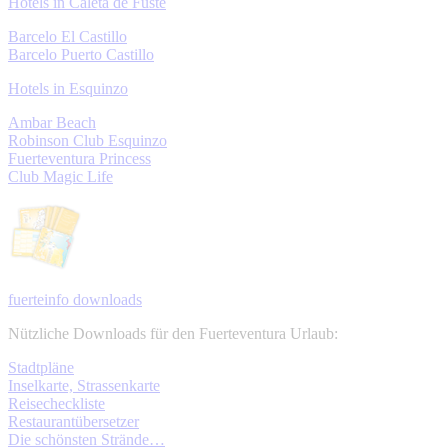
Hotels in Caleta de Fuste
Barcelo El Castillo
Barcelo Puerto Castillo
Hotels in Esquinzo
Ambar Beach
Robinson Club Esquinzo
Fuerteventura Princess
Club Magic Life
fuerteinfo downloads
Nützliche Downloads für den Fuerteventura Urlaub:
Stadtpläne
Inselkarte, Strassenkarte
Reisecheckliste
Restaurantübersetzer
Die schönsten Strände…