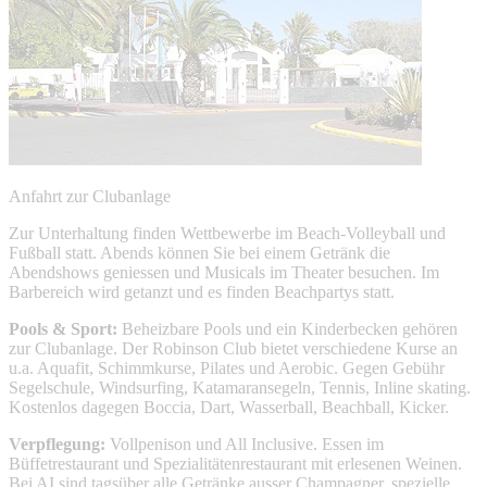
Anfahrt zur Clubanlage
Zur Unterhaltung finden Wettbewerbe im Beach-Volleyball und
Fußball statt. Abends können Sie bei einem Getränk die
Abendshows geniessen und Musicals im Theater besuchen. Im
Barbereich wird getanzt und es finden Beachpartys statt.
Pools & Sport:
Beheizbare Pools und ein Kinderbecken gehören
zur Clubanlage. Der Robinson Club bietet verschiedene Kurse an
u.a. Aquafit, Schimmkurse, Pilates und Aerobic. Gegen Gebühr
Segelschule, Windsurfing, Katamaransegeln, Tennis, Inline skating.
Kostenlos dagegen Boccia, Dart, Wasserball, Beachball, Kicker.
Verpflegung:
Vollpenison und All Inclusive. Essen im
Büffetrestaurant und Spezialitätenrestaurant mit erlesenen Weinen.
Bei AI sind tagsüber alle Getränke ausser Champagner, spezielle