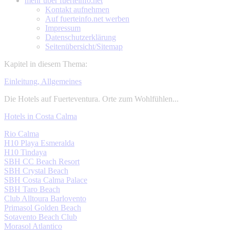
mehr über
fuerteinfo.net
Kontakt aufnehmen
Auf fuerteinfo.net werben
Impressum
Datenschutzerklärung
Seitenübersicht/Sitemap
Kapitel in diesem Thema:
Einleitung, Allgemeines
Die Hotels auf Fuerteventura. Orte zum Wohlfühlen...
Hotels in Costa Calma
Rio Calma
H10 Playa Esmeralda
H10 Tindaya
SBH CC Beach Resort
SBH Crystal Beach
SBH Costa Calma Palace
SBH Taro Beach
Club Alltoura Barlovento
Primasol Golden Beach
Sotavento Beach Club
Morasol Atlantico