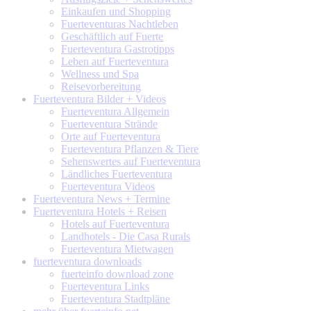
Einkaufen und Shopping
Fuerteventuras Nachtleben
Geschäftlich auf Fuerte
Fuerteventura Gastrotipps
Leben auf Fuerteventura
Wellness und Spa
Reisevorbereitung
Fuerteventura
Bilder + Videos
Fuerteventura Allgemein
Fuerteventura Strände
Orte auf Fuerteventura
Fuerteventura Pflanzen & Tiere
Sehenswertes auf Fuerteventura
Ländliches Fuerteventura
Fuerteventura Videos
Fuerteventura
News + Termine
Fuerteventura
Hotels + Reisen
Hotels auf Fuerteventura
Landhotels - Die Casa Rurals
Fuerteventura Mietwagen
fuerteventura
downloads
fuerteinfo download zone
Fuerteventura Links
Fuerteventura Stadtpläne