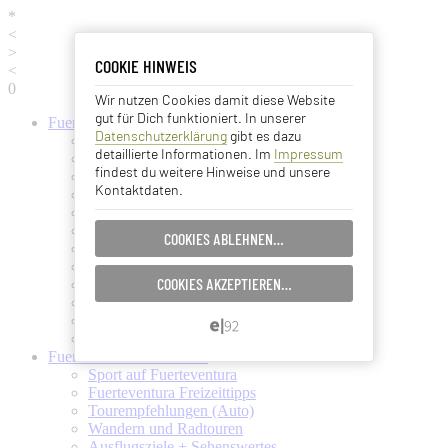
*
<
>
COOKIE HINWEIS
COOKIE HINWEIS
<
0
Wir nutzen Cookies damit diese Website
Essentielle Cookies
gut für Dich funktioniert. In unserer
Fuerteventura
Informationen
Datenschutzerklärung
gibt es dazu
Fuerteventura (Startseite)
Analyse Cookies
detaillierte Informationen. Im
Impressum
Fuerteventura Wetter + Klima
findest du weitere Hinweise und unsere
Ortschaften auf Fuerteventura
Kontaktdaten.
Strände auf Fuerteventura
Advertising Cookies
Pflanzen und Tiere auf Fuerte
Fuertes Kunst und Kultur
COOKIES ABLEHNEN…
EINSTELLUNGEN SPEICHERN…
Verkehrsmittel (Taxi, Bus, Fähre)
Flughafen Fuerteventura
COOKIES AKZEPTIEREN…
Ämter und Services auf Fuerte
ABBRECHEN…
Essen und Trinken auf Fuerte
Ärzte auf Fuerteventura
Kanarische Inseln
Fuerteventura
Aktivitäten
Sport auf Fuerteventura
Fuerteventura Freizeittipps
Tourempfehlungen (Auto)
Wandern und Radtouren
Ausflugsziele + Sehenswertes