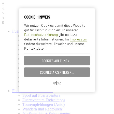
*
<
>
COOKIE HINWEIS
COOKIE HINWEIS
<
0
Wir nutzen Cookies damit diese Website
Essentielle Cookies
gut für Dich funktioniert. In unserer
Fuerteventura
Informationen
Datenschutzerklärung
gibt es dazu
Fuerteventura (Startseite)
Analyse Cookies
detaillierte Informationen. Im
Impressum
Fuerteventura Wetter + Klima
findest du weitere Hinweise und unsere
Ortschaften auf Fuerteventura
Kontaktdaten.
Strände auf Fuerteventura
Advertising Cookies
Pflanzen und Tiere auf Fuerte
Fuertes Kunst und Kultur
COOKIES ABLEHNEN…
EINSTELLUNGEN SPEICHERN…
Verkehrsmittel (Taxi, Bus, Fähre)
Flughafen Fuerteventura
COOKIES AKZEPTIEREN…
Ämter und Services auf Fuerte
ABBRECHEN…
Essen und Trinken auf Fuerte
Ärzte auf Fuerteventura
Kanarische Inseln
Fuerteventura
Aktivitäten
Sport auf Fuerteventura
Fuerteventura Freizeittipps
Tourempfehlungen (Auto)
Wandern und Radtouren
Ausflugsziele + Sehenswertes