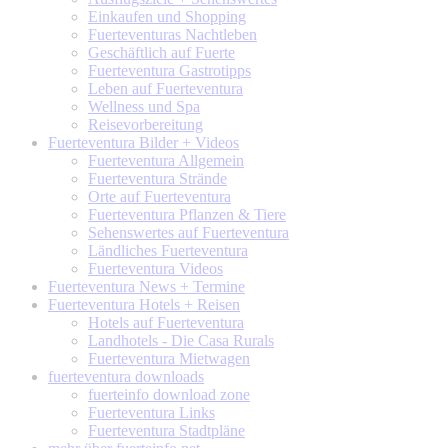
Einkaufen und Shopping
Fuerteventuras Nachtleben
Geschäftlich auf Fuerte
Fuerteventura Gastrotipps
Leben auf Fuerteventura
Wellness und Spa
Reisevorbereitung
Fuerteventura
Bilder + Videos
Fuerteventura Allgemein
Fuerteventura Strände
Orte auf Fuerteventura
Fuerteventura Pflanzen & Tiere
Sehenswertes auf Fuerteventura
Ländliches Fuerteventura
Fuerteventura Videos
Fuerteventura
News + Termine
Fuerteventura
Hotels + Reisen
Hotels auf Fuerteventura
Landhotels - Die Casa Rurals
Fuerteventura Mietwagen
fuerteventura
downloads
fuerteinfo download zone
Fuerteventura Links
Fuerteventura Stadtpläne