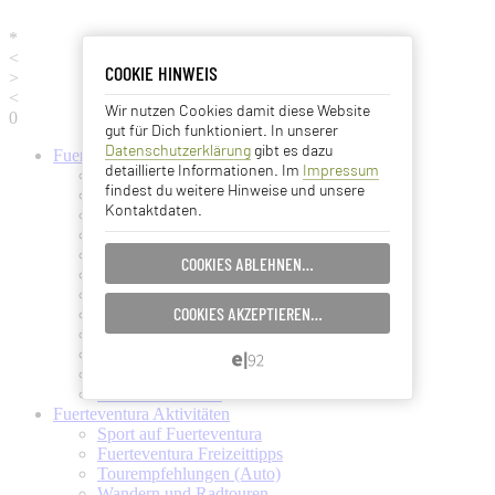
*
<
COOKIE HINWEIS
COOKIE HINWEIS
>
<
Wir nutzen Cookies damit diese Website
Essentielle Cookies
0
gut für Dich funktioniert. In unserer
Datenschutzerklärung
gibt es dazu
Fuerteventura
Informationen
Analyse Cookies
detaillierte Informationen. Im
Impressum
Fuerteventura (Startseite)
findest du weitere Hinweise und unsere
Fuerteventura Wetter + Klima
Kontaktdaten.
Ortschaften auf Fuerteventura
Advertising Cookies
Strände auf Fuerteventura
Pflanzen und Tiere auf Fuerte
COOKIES ABLEHNEN…
EINSTELLUNGEN SPEICHERN…
Fuertes Kunst und Kultur
Verkehrsmittel (Taxi, Bus, Fähre)
COOKIES AKZEPTIEREN…
Flughafen Fuerteventura
ABBRECHEN…
Ämter und Services auf Fuerte
Essen und Trinken auf Fuerte
Ärzte auf Fuerteventura
Kanarische Inseln
Fuerteventura
Aktivitäten
Sport auf Fuerteventura
Fuerteventura Freizeittipps
Tourempfehlungen (Auto)
Wandern und Radtouren