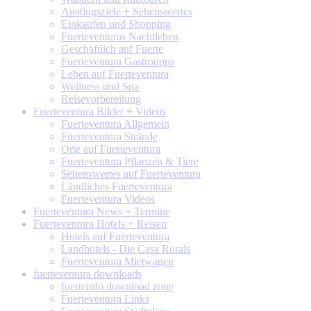
Ausflugsziele + Sehenswertes
Einkaufen und Shopping
Fuerteventuras Nachtleben
Geschäftlich auf Fuerte
Fuerteventura Gastrotipps
Leben auf Fuerteventura
Wellness und Spa
Reisevorbereitung
Fuerteventura
Bilder + Videos
Fuerteventura Allgemein
Fuerteventura Strände
Orte auf Fuerteventura
Fuerteventura Pflanzen & Tiere
Sehenswertes auf Fuerteventura
Ländliches Fuerteventura
Fuerteventura Videos
Fuerteventura
News + Termine
Fuerteventura
Hotels + Reisen
Hotels auf Fuerteventura
Landhotels - Die Casa Rurals
Fuerteventura Mietwagen
fuerteventura
downloads
fuerteinfo download zone
Fuerteventura Links