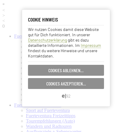
*
<
>
COOKIE HINWEIS
COOKIE HINWEIS
<
0
Wir nutzen Cookies damit diese Website
Essentielle Cookies
gut für Dich funktioniert. In unserer
Fuerteventura
Informationen
Datenschutzerklärung
gibt es dazu
Fuerteventura (Startseite)
Analyse Cookies
detaillierte Informationen. Im
Impressum
Fuerteventura Wetter + Klima
findest du weitere Hinweise und unsere
Ortschaften auf Fuerteventura
Kontaktdaten.
Strände auf Fuerteventura
Advertising Cookies
Pflanzen und Tiere auf Fuerte
Fuertes Kunst und Kultur
COOKIES ABLEHNEN…
EINSTELLUNGEN SPEICHERN…
Verkehrsmittel (Taxi, Bus, Fähre)
Flughafen Fuerteventura
COOKIES AKZEPTIEREN…
Ämter und Services auf Fuerte
ABBRECHEN…
Essen und Trinken auf Fuerte
Ärzte auf Fuerteventura
Kanarische Inseln
Fuerteventura
Aktivitäten
Sport auf Fuerteventura
Fuerteventura Freizeittipps
Tourempfehlungen (Auto)
Wandern und Radtouren
Ausflugsziele + Sehenswertes