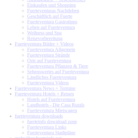
Einkaufen und Shopping
Fuerteventuras Nachtleben
Geschäftlich auf Fuerte
Fuerteventura Gastrotipps
Leben auf Fuerteventura
Wellness und Spa
Reisevorbereitung
Fuerteventura
Bilder + Videos
Fuerteventura Allgemein
Fuerteventura Strände
Orte auf Fuerteventura
Fuerteventura Pflanzen & Tiere
Sehenswertes auf Fuerteventura
Ländliches Fuerteventura
Fuerteventura Videos
Fuerteventura
News + Termine
Fuerteventura
Hotels + Reisen
Hotels auf Fuerteventura
Landhotels - Die Casa Rurals
Fuerteventura Mietwagen
fuerteventura
downloads
fuerteinfo download zone
Fuerteventura Links
Fuerteventura Stadtpläne