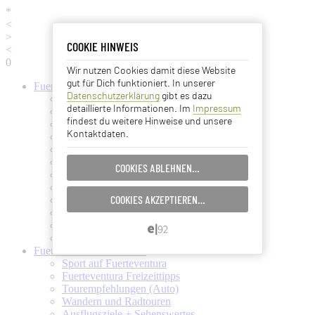
*
<
>
COOKIE HINWEIS
COOKIE HINWEIS
<
0
Wir nutzen Cookies damit diese Website
Essentielle Cookies
gut für Dich funktioniert. In unserer
Fuerteventura
Informationen
Datenschutzerklärung
gibt es dazu
Fuerteventura (Startseite)
Analyse Cookies
detaillierte Informationen. Im
Impressum
Fuerteventura Wetter + Klima
findest du weitere Hinweise und unsere
Ortschaften auf Fuerteventura
Kontaktdaten.
Strände auf Fuerteventura
Advertising Cookies
Pflanzen und Tiere auf Fuerte
Fuertes Kunst und Kultur
COOKIES ABLEHNEN…
EINSTELLUNGEN SPEICHERN…
Verkehrsmittel (Taxi, Bus, Fähre)
Flughafen Fuerteventura
COOKIES AKZEPTIEREN…
Ämter und Services auf Fuerte
ABBRECHEN…
Essen und Trinken auf Fuerte
Ärzte auf Fuerteventura
Kanarische Inseln
Fuerteventura
Aktivitäten
Sport auf Fuerteventura
Fuerteventura Freizeittipps
Tourempfehlungen (Auto)
Wandern und Radtouren
Ausflugsziele + Sehenswertes