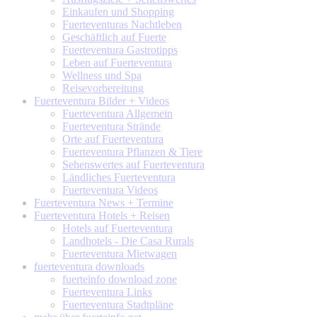
Einkaufen und Shopping
Fuerteventuras Nachtleben
Geschäftlich auf Fuerte
Fuerteventura Gastrotipps
Leben auf Fuerteventura
Wellness und Spa
Reisevorbereitung
Fuerteventura
Bilder + Videos
Fuerteventura Allgemein
Fuerteventura Strände
Orte auf Fuerteventura
Fuerteventura Pflanzen & Tiere
Sehenswertes auf Fuerteventura
Ländliches Fuerteventura
Fuerteventura Videos
Fuerteventura
News + Termine
Fuerteventura
Hotels + Reisen
Hotels auf Fuerteventura
Landhotels - Die Casa Rurals
Fuerteventura Mietwagen
fuerteventura
downloads
fuerteinfo download zone
Fuerteventura Links
Fuerteventura Stadtpläne