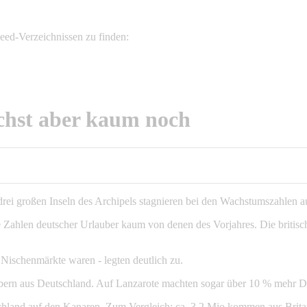
eed-Verzeichnissen zu finden:
chst aber kaum noch
 drei großen Inseln des Archipels stagnieren bei den Wachstumszahlen
e Zahlen deutscher Urlauber kaum von denen des Vorjahres. Die britisc
 Nischenmärkte waren - legten deutlich zu.
aubern aus Deutschland. Auf Lanzarote machten sogar über 10 % mehr D
chland auf den Kanaren. Zum Vergleich: ca. 3,2 Mio kommen aus Brita