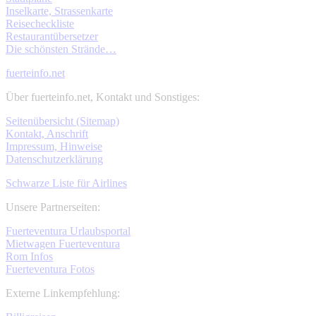
Inselkarte, Strassenkarte
Reisecheckliste
Restaurantübersetzer
Die schönsten Strände…
fuerteinfo.net
Über fuerteinfo.net, Kontakt und Sonstiges:
Seitenübersicht (Sitemap)
Kontakt, Anschrift
Impressum, Hinweise
Datenschutzerklärung
Schwarze Liste für Airlines
Unsere Partnerseiten:
Fuerteventura Urlaubsportal
Mietwagen Fuerteventura
Rom Infos
Fuerteventura Fotos
Externe Linkempfehlung: