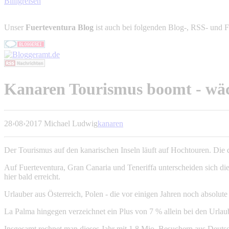
Billigreisen
Unser
Fuerteventura Blog
ist auch bei folgenden Blog-, RSS- und F
Kanaren Tourismus boomt - wä
28
›
08
›
2017
Michael Ludwig
kanaren
Der Tourismus auf den kanarischen Inseln läuft auf Hochtouren. Die
Auf Fuerteventura, Gran Canaria und Teneriffa unterscheiden sich di
hier bald erreicht.
Urlauber aus Österreich, Polen - die vor einigen Jahren noch absolute
La Palma hingegen verzeichnet ein Plus von 7 % allein bei den Url
Insgesamt rechnet man dieses Jahr mit 1,8 Mio. Besuchern aus Deuts