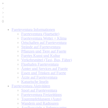
*
<
>
<
0
Fuerteventura
Informationen
Fuerteventura (Startseite)
Fuerteventura Wetter + Klima
Ortschaften auf Fuerteventura
Strände auf Fuerteventura
Pflanzen und Tiere auf Fuerte
Fuertes Kunst und Kultur
Verkehrsmittel (Taxi, Bus, Fähre)
Flughafen Fuerteventura
Ämter und Services auf Fuerte
Essen und Trinken auf Fuerte
Ärzte auf Fuerteventura
Kanarische Inseln
Fuerteventura
Aktivitäten
Sport auf Fuerteventura
Fuerteventura Freizeittipps
Tourempfehlungen (Auto)
Wandern und Radtouren
Ausflugsziele + Sehenswertes