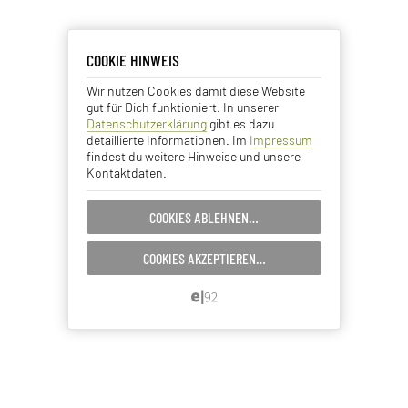
COOKIE HINWEIS
COOKIE HINWEIS
Wir nutzen Cookies damit diese Website
Essentielle Cookies
gut für Dich funktioniert. In unserer
Datenschutzerklärung
gibt es dazu
Analyse Cookies
detaillierte Informationen. Im
Impressum
findest du weitere Hinweise und unsere
Kontaktdaten.
Advertising Cookies
COOKIES ABLEHNEN…
EINSTELLUNGEN SPEICHERN…
COOKIES AKZEPTIEREN…
ABBRECHEN…