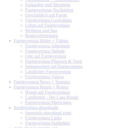
Einkaufen und Shopping
Fuerteventuras Nachtleben
Geschäftlich auf Fuerte
Fuerteventura Gastrotipps
Leben auf Fuerteventura
Wellness und Spa
Reisevorbereitung
Fuerteventura
Bilder + Videos
Fuerteventura Allgemein
Fuerteventura Strände
Orte auf Fuerteventura
Fuerteventura Pflanzen & Tiere
Sehenswertes auf Fuerteventura
Ländliches Fuerteventura
Fuerteventura Videos
Fuerteventura
News + Termine
Fuerteventura
Hotels + Reisen
Hotels auf Fuerteventura
Landhotels - Die Casa Rurals
Fuerteventura Mietwagen
fuerteventura
downloads
fuerteinfo download zone
Fuerteventura Links
Fuerteventura Stadtpläne