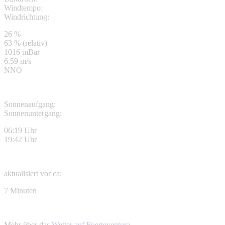
Windtempo:
Windrichtung:
26 %
63 % (relativ)
1016 mBar
6.59 m/s
NNO
Sonnenaufgang:
Sonnenuntergang:
06:19 Uhr
19:42 Uhr
aktualisiert vor ca:
7 Minuten
Mehr über das
Wetter auf Fuerteventura
…